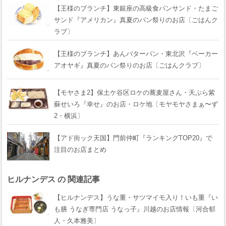
【王様のブランチ】東銀座の高級食パンサンド・たまご
サンド『アメリカン』真夏のパン祭りのお店〔ごはんク
ラブ〕
【王様のブランチ】あんバターパン・東北沢『ベーカー
アオヤギ』真夏のパン祭りのお店〔ごはんクラブ〕
【モヤさま2】保土ケ谷区ロケの蕎麦屋さん・天ぷら紫
蘇せいろ『幸せ』のお店・ロケ地〔モヤモヤさまぁ〜ず
2・横浜〕
【アド街ック天国】門前仲町『ランキングTOP20』で
注目のお店まとめ
ヒルナンデス の 関連記事
【ヒルナンデス】うな重・サツマイモ入り！いも重『い
も膳 うなぎ専門店 うなっ子』川越のお店情報〔河合郁
人・久本雅美〕