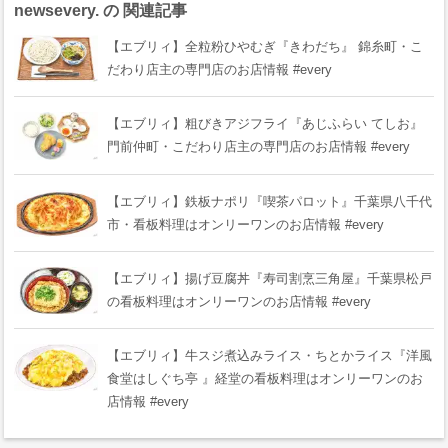
newsevery. の 関連記事
【エブリィ】全粒粉ひやむぎ『きわだち』 錦糸町・こ
だわり店主の専門店のお店情報 #every
【エブリィ】粗びきアジフライ『あじふらい てしお』
門前仲町・こだわり店主の専門店のお店情報 #every
【エブリィ】鉄板ナポリ『喫茶パロット』千葉県八千代
市・看板料理はオンリーワンのお店情報 #every
【エブリィ】揚げ豆腐丼『寿司割烹三角屋』千葉県松戸
の看板料理はオンリーワンのお店情報 #every
【エブリィ】牛スジ煮込みライス・ちとかライス『洋風
食堂はしぐち亭 』経堂の看板料理はオンリーワンのお
店情報 #every