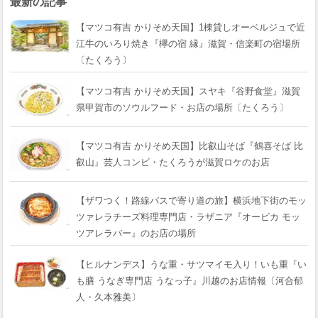
最新の記事
【マツコ有吉 かりそめ天国】1棟貸しオーベルジュで近
江牛のいろり焼き『欅の宿 縁』滋賀・信楽町の宿場所
〔たくろう〕
【マツコ有吉 かりそめ天国】スヤキ『谷野食堂』滋賀
県甲賀市のソウルフード・お店の場所〔たくろう〕
【マツコ有吉 かりそめ天国】比叡山そば『鶴喜そば 比
叡山』芸人コンビ・たくろうが滋賀ロケのお店
【ザワつく！路線バスで寄り道の旅】横浜地下街のモッ
ツァレラチーズ料理専門店・ラザニア『オービカ モッ
ツアレラバー』のお店の場所
【ヒルナンデス】うな重・サツマイモ入り！いも重『い
も膳 うなぎ専門店 うなっ子』川越のお店情報〔河合郁
人・久本雅美〕