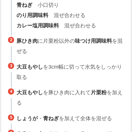
青ねぎ
小口切り
のり用調味料
混ぜ合わせる
カレー塩用調味料
混ぜ合わせる
豚ひき肉
に片栗粉以外の
味つけ用調味料
を混
ぜる
大豆もやし
を3cm幅に切って水気をしっかり
取る
大豆もやし
を豚ひき肉に入れて
片栗粉
を加え
る
しょうが
・
青ねぎ
を加えて全体を混ぜる