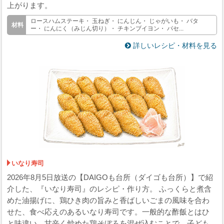
上がります。
ロースハムステーキ・ 玉ねぎ・ にんじん・ じゃがいも・ バタ
ー・ にんにく（みじん切り）・ チキンブイヨン・ パセ...
詳しいレシピ・材料を見る
いなり寿司
2026年8月5日放送の【DAIGOも台所（ダイゴも台所）】で紹
介した、『いなり寿司』のレシピ・作り方。 ふっくらと煮含
めた油揚げに、鶏ひき肉の旨みと香ばしいごまの風味を合わ
せた、食べ応えのあるいなり寿司です。一般的な酢飯とはひ
と味違い、甘辛く炒めた鶏そぼろを混ぜ込むことで、子ども