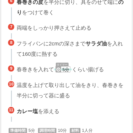
春巻きの皮
を半分に切り、具をのせて端に
の
り
をつけて巻く
両端をしっかり押さえて止める
フライパンに2cmの深さまで
サラダ油
を入れ
て160度に熱する
春巻きを入れて
くらい揚げる
5分
温度を上げて取り出して油をきり、春巻きを
半分に切って器に盛る
カレー塩
を添える
5
10
1