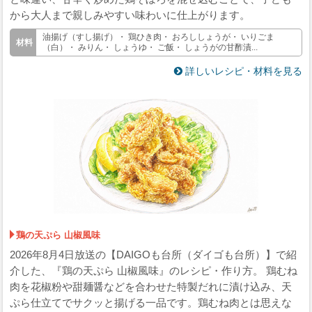
から大人まで親しみやすい味わいに仕上がります。
油揚げ（すし揚げ）・ 鶏ひき肉・ おろししょうが・ いりごま
（白）・ みりん・ しょうゆ・ ご飯・ しょうがの甘酢漬...
詳しいレシピ・材料を見る
鶏の天ぷら 山椒風味
2026年8月4日放送の【DAIGOも台所（ダイゴも台所）】で紹
介した、『鶏の天ぷら 山椒風味』のレシピ・作り方。 鶏むね
肉を花椒粉や甜麺醤などを合わせた特製だれに漬け込み、天
ぷら仕立てでサクッと揚げる一品です。鶏むね肉とは思えな