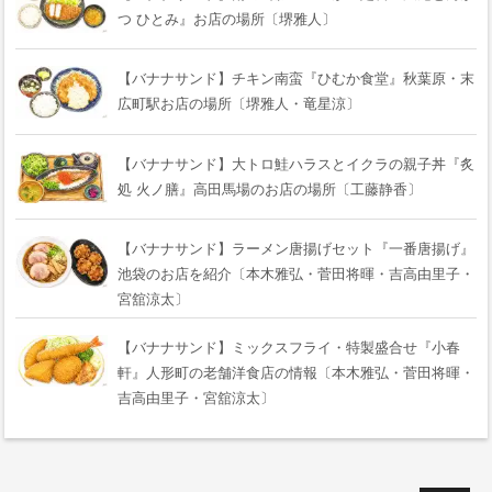
つ ひとみ』お店の場所〔堺雅人〕
【バナナサンド】チキン南蛮『ひむか食堂』秋葉原・末
広町駅お店の場所〔堺雅人・竜星涼〕
【バナナサンド】大トロ鮭ハラスとイクラの親子丼『炙
処 火ノ膳』高田馬場のお店の場所〔工藤静香〕
【バナナサンド】ラーメン唐揚げセット『一番唐揚げ』
池袋のお店を紹介〔本木雅弘・菅田将暉・吉高由里子・
宮舘涼太〕
【バナナサンド】ミックスフライ・特製盛合せ『小春
軒』人形町の老舗洋食店の情報〔本木雅弘・菅田将暉・
吉高由里子・宮舘涼太〕