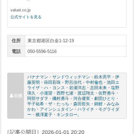
valuet.co.jp
公式サイトを見る
住所
東京都港区白金1-12-19
電話
050-5596-5116
バナナマン
・
サンドウィッチマン
・
鈴木亮平
・
伊
藤英明
・
蒔田彩珠
・
野呂佳代
・
中村倫也
・
池田エ
ライザ
・
ハ
・
ヨンス
・
岩瀬洋志
・
志田未来
・
塩野
瑛久
・
小瀧望
・
西野七瀬
・
渡辺翔太
・
佐野勇斗
・
阿部サダヲ
・
磯村勇斗
・
河合優実
・
劇団ひとり
・
平子祐希
・
ザ
・
たっち
・
森田哲矢
・
錦鯉
・
みなみ
かわ
・
アインシュタイン
・
ハライチ
・
モグライダ
ー
・
横澤夏子
・
キンタロー。
［記事公開日］
2026-01-01 20:20