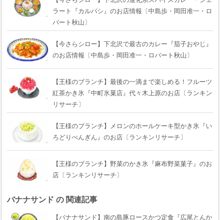
ラート『カルパシ』のお店情報〔中島歩・岡田准一・ロ
バート秋山〕
【今さらシロー】下北沢で最古のカレー『茄子おやじ』
のお店情報〔中島歩・岡田准一・ロバート秋山〕
【王様のブランチ】最後の一滴まで楽しめる！フルーツ
紅茶かき氷『中町氷菓店』代々木上原のお店〔ランキン
リサーチ〕
【王様のブランチ】メロンのホールケーキ型かき氷『い
ろどりぺんぎん』のお店〔ランキンリサーチ〕
【王様のブランチ】野菜のかき氷『麻布野菜菓子』のお
店〔ランキンリサーチ〕
バナナサンド の 関連記事
【バナナサンド】南の島豚ロースかつ定食『広尾とんか