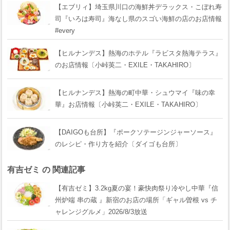
【エブリィ】埼玉県川口の海鮮丼デラックス・こぼれ寿
司『いろは寿司』海なし県のスゴい海鮮の店のお店情報
#every
【ヒルナンデス】熱海のホテル『ラビスタ熱海テラス』
のお店情報〔小峠英二・EXILE・TAKAHIRO〕
【ヒルナンデス】熱海の町中華・シュウマイ『味の幸
華』お店情報〔小峠英二・EXILE・TAKAHIRO〕
【DAIGOも台所】『ポークソテージンジャーソース』
のレシピ・作り方を紹介〔ダイゴも台所〕
有吉ゼミ の 関連記事
【有吉ゼミ】3.2kg夏の宴！豪快肉祭り冷やし中華『信
州炉端 串の蔵 』新宿のお店の場所「ギャル曽根 vs チ
ャレンジグルメ」2026/8/3放送