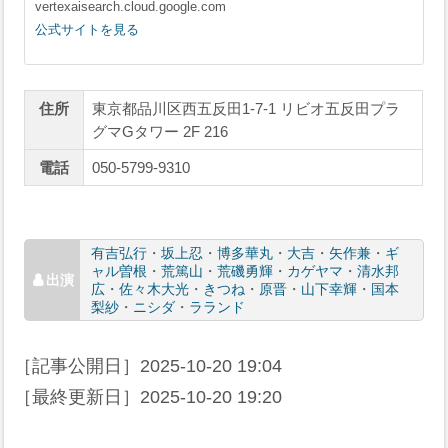
vertexaisearch.cloud.google.com
公式サイトを見る
住所
東京都品川区西五反田1-7-1 リビオ五反田プラ
グマGタワー 2F 216
電話
050-5799-9310
有吉弘行
・
坂上忍
・
博多華丸
・
大吉
・
矢作兼
・
ギ
ャル曽根
・
荒篤山
・
荒磯勇輝
・
カゲヤマ
・
清水邦
広
・
佐々木大光
・
きつね
・
原晋
・
山下幸輝
・
国本
梨紗
・
ニシダ
・
ラランド
［記事公開日］
2025-10-20 19:04
［最終更新日］
2025-10-20 19:20