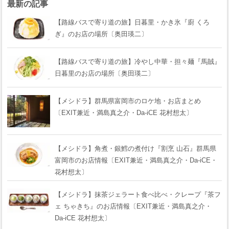
最新の記事
【路線バスで寄り道の旅】日暮里・かき氷『廚 くろ
ぎ』のお店の場所〔奥田瑛二〕
【路線バスで寄り道の旅】冷やし中華・担々麺『馬賊』
日暮里のお店の場所〔奥田瑛二〕
【メシドラ】群馬県富岡市のロケ地・お店まとめ
〔EXIT兼近・満島真之介・Da-iCE 花村想太〕
【メシドラ】角煮・銀鱈の煮付け『割烹 山石』群馬県
富岡市のお店情報〔EXIT兼近・満島真之介・Da-iCE・
花村想太〕
【メシドラ】抹茶ジェラート食べ比べ・クレープ『茶フ
ェ ちゃきち』のお店情報〔EXIT兼近・満島真之介・
Da-iCE 花村想太〕