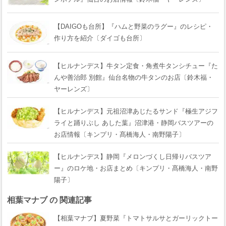
【DAIGOも台所】『ハムと野菜のラグー』のレシピ・
作り方を紹介〔ダイゴも台所〕
【ヒルナンデス】牛タン定食・角煮牛タンシチュー『た
んや善治郎 別館』仙台名物の牛タンのお店〔鈴木福・
ヤーレンズ〕
【ヒルナンデス】元祖沼津あじたるサンド『極生アジフ
ライと踊りぶし あした葉』沼津港・静岡バスツアーの
お店情報〔キンプリ・髙橋海人・南野陽子〕
【ヒルナンデス】静岡『メロンづくし日帰りバスツア
ー』のロケ地・お店まとめ〔キンプリ・髙橋海人・南野
陽子〕
相葉マナブ の 関連記事
【相葉マナブ】夏野菜『トマトサルサとガーリックトー