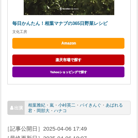
毎日かんたん！相葉マナブの365日野菜レシピ
文化工房
Amazon
楽天市場で探す
Yahooショッピングで探す
相葉雅紀
・
嵐
・
小峠英二
・
バイきんぐ
・
あばれる
君
・
岡部大
・
ハナコ
［記事公開日］
2025-04-06 17:49