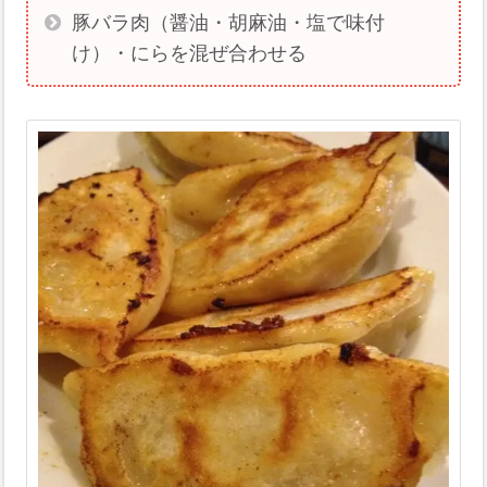
豚バラ肉（醤油・胡麻油・塩で味付
け）・にらを混ぜ合わせる