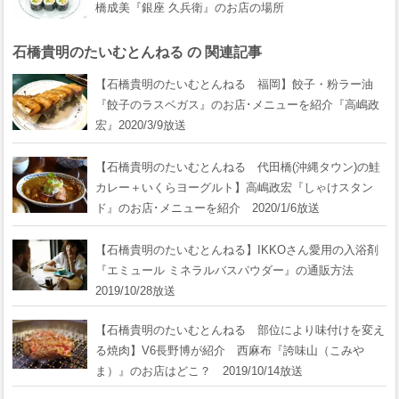
橋成美『銀座 久兵衛』のお店の場所
石橋貴明のたいむとんねる の 関連記事
【石橋貴明のたいむとんねる 福岡】餃子・粉ラー油
『餃子のラスベガス』のお店･メニューを紹介『高嶋政
宏』2020/3/9放送
【石橋貴明のたいむとんねる 代田橋(沖縄タウン)の鮭
カレー＋いくらヨーグルト】高嶋政宏『しゃけスタン
ド』のお店･メニューを紹介 2020/1/6放送
【石橋貴明のたいむとんねる】IKKOさん愛用の入浴剤
『エミュール ミネラルバスパウダー』の通販方法
2019/10/28放送
【石橋貴明のたいむとんねる 部位により味付けを変え
る焼肉】V6長野博が紹介 西麻布『誇味山（こみや
ま）』のお店はどこ？ 2019/10/14放送