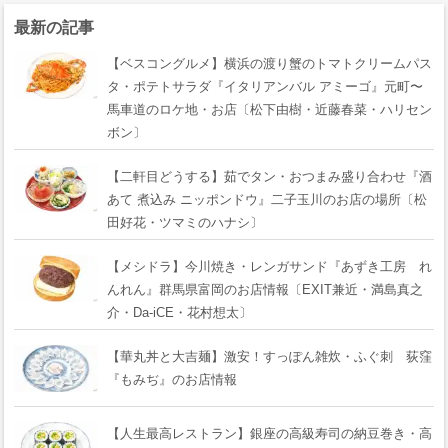
最新の記事
【ベスコングルメ】横浜の渡り蟹のトマトクリームパス
タ・ポテトサラダ『イタリアンバル アミーゴ』元町〜
馬車道のロケ地・お店〔松下由樹・近藤春菜・ハリセン
ボン〕
【二軒目どうする】茹でタン・おつまみ盛り合わせ『酒
あて 煮込み ニッポンドウ』二子玉川のお店の場所〔松
田好花・ツマミのハナシ〕
【メシドラ】今川焼き・レンガサンド『あずき工房 れ
んれん』群馬県富岡のお店情報〔EXIT兼近・満島真之
介・Da-iCE・花村想太〕
【華丸丼と大吉麺】激安！すっぽん雑炊・ふぐ刺 荻窪
『もみぢ』のお店情報
【人生最高レストラン】銀座の高級寿司の納豆巻き・高