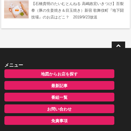
【石橋貴明のたいむとんねる 高嶋政宏いきつけ】百裂
拳（豚の生姜焼き＆目玉焼き）新宿 歌舞伎町『地下闘
技場』のお店はどこ？ 2019/9/23放送
メニュー
地図からお店を探す
最新記事
番組一覧
お問い合わせ
免責事項