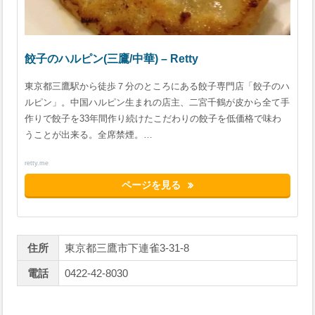
餃子のハルピン(三鷹/中華) – Retty
東京都三鷹駅から徒歩７分のところにある餃子専門店「餃子のハ
ルピン」。中国ハルピン生まれの店主、二宮千鶴が皮から全て手
作りで餃子を33年間作り続けたこだわりの餃子を低価格で味わ
うことが出来る。全席禁煙。…
retty.me
ページを見る
住所
東京都三鷹市下連雀3-31-8
電話
0422-42-8030