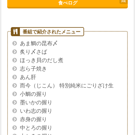
食べログ
あま鯛の昆布〆
炙り〆さば
ほっき貝のだし煮
志ら子焼き
あん肝
而今（じこん） 特別純米にごりざけ生
小鯛の握り
墨いかの握り
いわ志の握り
赤身の握り
中とろの握り