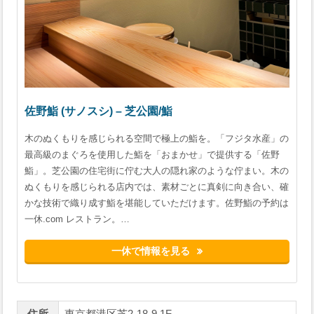
佐野鮨 (サノスシ) – 芝公園/鮨
木のぬくもりを感じられる空間で極上の鮨を。「フジタ水産」の
最高級のまぐろを使用した鮨を「おまかせ」で提供する「佐野
鮨」。芝公園の住宅街に佇む大人の隠れ家のような佇まい。木の
ぬくもりを感じられる店内では、素材ごとに真剣に向き合い、確
かな技術で織り成す鮨を堪能していただけます。佐野鮨の予約は
一休.com レストラン。…
一休で情報を見る
住所
東京都港区芝2-18-9 1F