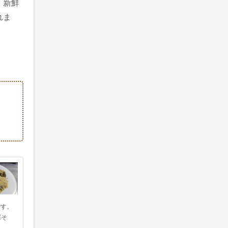
、新鮮
れま
です。
探そ