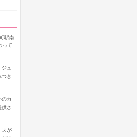
糸町駅南
わって
くジュ
みつき
いのカ
提供さ
ースが