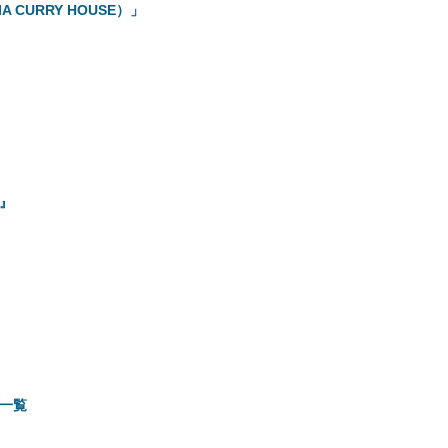
CURRY HOUSE）」
）』
一覧