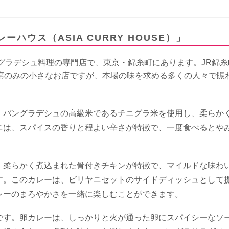
ハウス（ASIA CURRY HOUSE）」
ングラデシュ料理の専門店で、東京・錦糸町にあります。JR錦
5席のみの小さなお店ですが、本場の味を求める多くの人々で賑
。バングラデシュの高級米であるチニグラ米を使用し、柔らか
ニは、スパイスの香りと程よい辛さが特徴で、一度食べるとや
。柔らかく煮込まれた骨付きチキンが特徴で、マイルドな味わ
す。このカレーは、ビリヤニセットのサイドディッシュとして
レーのまろやかさを一緒に楽しむことができます。
です。卵カレーは、しっかりと火が通った卵にスパイシーなソ