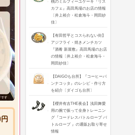
桃のミルフィーユケーキ『リス
カフェ』高田馬場のお店の情報
〔井上裕介・松倉海斗・岡田紗
佳〕
【有田哲平とコスられない街】
アジフライ・焼きメンチカツ
『酒肴 新屋敷』高田馬場のお店
の情報〔井上裕介・松倉海斗・
岡田紗佳〕
【DAIGOも台所】『コーヒーパ
ンナコッタ』のレシピ・作り方
を紹介〔ダイゴも台所〕
【櫻井有吉THE夜会】浅田舞愛
用の腕で振って全身トレーニン
グ『コードレスバトルロープ バ
トルロープ 』の通販お取り寄せ
情報