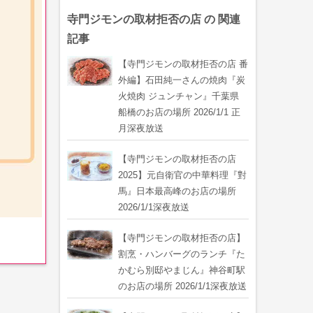
寺門ジモンの取材拒否の店 の 関連
記事
【寺門ジモンの取材拒否の店 番
外編】石田純一さんの焼肉『炭
火焼肉 ジュンチャン』千葉県
船橋のお店の場所 2026/1/1 正
月深夜放送
【寺門ジモンの取材拒否の店
2025】元自衛官の中華料理『對
馬』日本最高峰のお店の場所
2026/1/1深夜放送
【寺門ジモンの取材拒否の店】
割烹・ハンバーグのランチ『た
かむら別邸やまじん』神谷町駅
のお店の場所 2026/1/1深夜放送