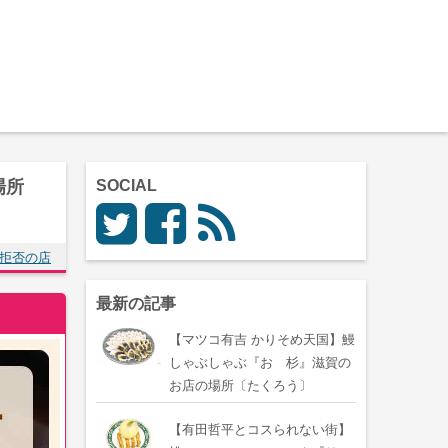
場所
SOCIAL
拒否の店
最新の記事
【マツコ有吉 かりそめ天国】鰻
しゃぶしゃぶ『おゝ杉』滋賀の
お店の場所〔たくろう〕
【有田哲平とコスられない街】