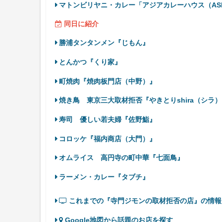
マトンビリヤニ・カレー「アジアカレーハウス（ASIA 
同日に紹介
勝浦タンタンメン『じもん』
とんかつ『くり家』
町焼肉『焼肉板門店（中野）』
焼き鳥 東京三大取材拒否『やきとりshira（シラ
寿司 優しい若夫婦『佐野鮨』
コロッケ『福内商店（大門）』
オムライス 高円寺の町中華『七面鳥』
ラーメン・カレー『タブチ』
これまでの『寺門ジモンの取材拒否の店』の情報
Google地図から話題のお店を探す