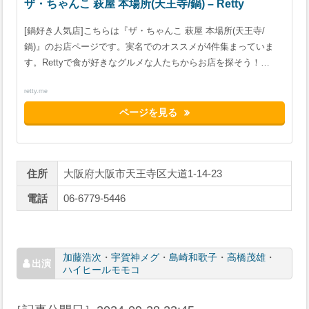
ザ・ちゃんこ 萩屋 本場所(天王寺/鍋) – Retty
[鍋好き人気店]こちらは『ザ・ちゃんこ 萩屋 本場所(天王寺/
鍋)』のお店ページです。実名でのオススメが4件集まっていま
す。Rettyで食が好きなグルメな人たちからお店を探そう！…
retty.me
ページを見る
住所
大阪府大阪市天王寺区大道1-14-23
電話
06-6779-5446
加藤浩次
・
宇賀神メグ
・
島崎和歌子
・
高橋茂雄
・
ハイヒールモモコ