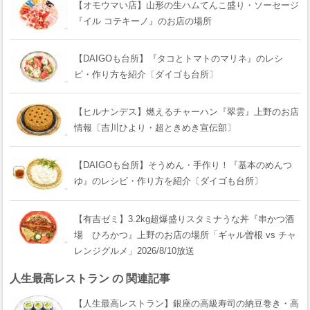
【オモウマい店】山形の生ハムてんこ盛り・ソーセージ
『イル コテキーノ』のお店の場所
【DAIGOも台所】『タコとトマトのマリネ』のレシ
ピ・作り方を紹介〔ダイゴも台所〕
【ヒルナンデス】燃えるチャーハン『翠雲』上野のお店
情報〔吉川ひより・超ときめき宣伝部〕
【DAIGOも台所】そうめん・手作り！『基本のめんつ
ゆ』のレシピ・作り方を紹介〔ダイゴも台所〕
【有吉ゼミ】3.2kg超爆盛りスタミナうな丼『串かつ酒
場 ひろかつ』上野のお店の場所「ギャル曽根 vs チャ
レンジグルメ」2026/8/10放送
人生最高レストラン の 関連記事
【人生最高レストラン】銀座の高級寿司の納豆巻き・高