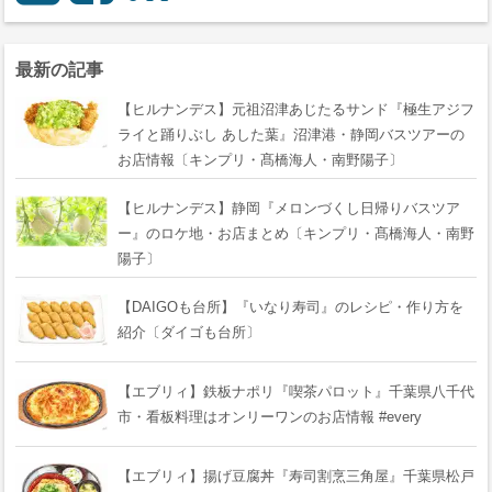
最新の記事
【ヒルナンデス】元祖沼津あじたるサンド『極生アジフ
ライと踊りぶし あした葉』沼津港・静岡バスツアーの
お店情報〔キンプリ・髙橋海人・南野陽子〕
【ヒルナンデス】静岡『メロンづくし日帰りバスツア
ー』のロケ地・お店まとめ〔キンプリ・髙橋海人・南野
陽子〕
【DAIGOも台所】『いなり寿司』のレシピ・作り方を
紹介〔ダイゴも台所〕
【エブリィ】鉄板ナポリ『喫茶パロット』千葉県八千代
市・看板料理はオンリーワンのお店情報 #every
【エブリィ】揚げ豆腐丼『寿司割烹三角屋』千葉県松戸