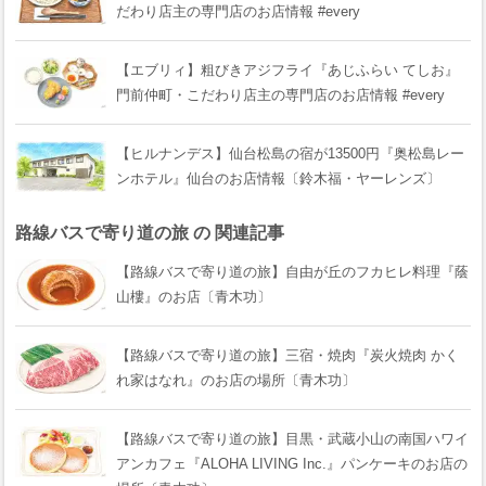
だわり店主の専門店のお店情報 #every
【エブリィ】粗びきアジフライ『あじふらい てしお』
門前仲町・こだわり店主の専門店のお店情報 #every
【ヒルナンデス】仙台松島の宿が13500円『奥松島レー
ンホテル』仙台のお店情報〔鈴木福・ヤーレンズ〕
路線バスで寄り道の旅 の 関連記事
【路線バスで寄り道の旅】自由が丘のフカヒレ料理『蔭
山樓』のお店〔青木功〕
【路線バスで寄り道の旅】三宿・焼肉『炭火焼肉 かく
れ家はなれ』のお店の場所〔青木功〕
【路線バスで寄り道の旅】目黒・武蔵小山の南国ハワイ
アンカフェ『ALOHA LIVING Inc.』パンケーキのお店の