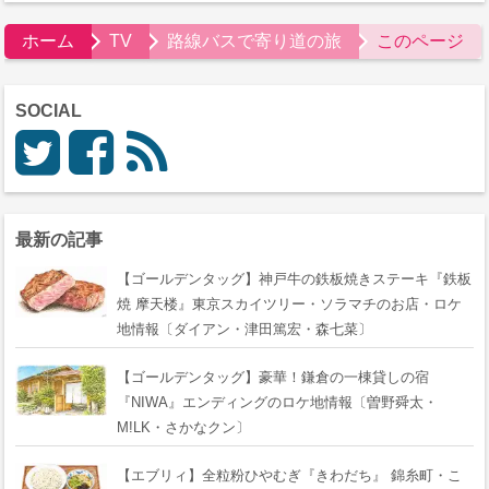
ホーム
TV
路線バスで寄り道の旅
このページ
SOCIAL
最新の記事
【ゴールデンタッグ】神戸牛の鉄板焼きステーキ『鉄板
焼 摩天楼』東京スカイツリー・ソラマチのお店・ロケ
地情報〔ダイアン・津田篤宏・森七菜〕
【ゴールデンタッグ】豪華！鎌倉の一棟貸しの宿
『NIWA』エンディングのロケ地情報〔曽野舜太・
M!LK・さかなクン〕
【エブリィ】全粒粉ひやむぎ『きわだち』 錦糸町・こ