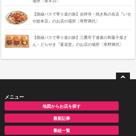
場所〔青木功〕
【路線バスで寄り道の旅】吉祥寺・焼き鳥の名店『いせ
や総本店』のお店の場所〔草野満代〕
【路線バスで寄り道の旅】三鷹市下連雀の和菓子屋さ
ん・どらやき『菫花堂』のお店の場所〔草野満代〕
メニュー
地図からお店を探す
最新記事
番組一覧