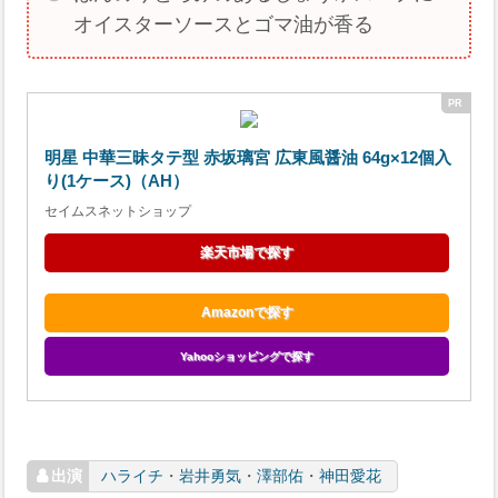
オイスターソースとゴマ油が香る
明星 中華三昧タテ型 赤坂璃宮 広東風醤油 64g×12個入
り(1ケース)（AH）
セイムスネットショップ
楽天市場で探す
Amazonで探す
Yahooショッピングで探す
ハライチ
・
岩井勇気
・
澤部佑
・
神田愛花