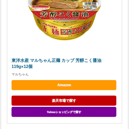
東洋水産 マルちゃん正麺 カップ 芳醇こく醤油
119g×12個
マルちゃん
Amazon
楽天市場で探す
Yahooショッピングで探す