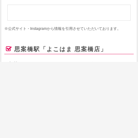
※公式サイト・Instagramから情報を引用させていただいております。
思案橋駅「よこはま 思案橋店」
中華レストランよこはま
は、長崎市の繁華街・思
案橋近くに店を構える、半世紀以上の歴史を持つ
老舗の町中華。
このお店ならではの特徴として、まず挙げたいの
が麺のこだわり。
長崎市内の瑞泰號製麺所が手がける、県内でも約
20店舗しか扱っていない唐灰汁入りの本格ちゃん
ぽん麺を使用しており、もちもちとした食感とス