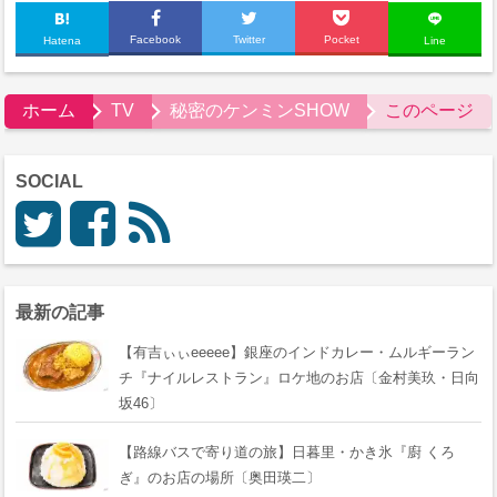
Facebook
Twitter
Pocket
Hatena
Line
ホーム
TV
秘密のケンミンSHOW
このページ
SOCIAL
最新の記事
【有吉ぃぃeeeee】銀座のインドカレー・ムルギーラン
チ『ナイルレストラン』ロケ地のお店〔金村美玖・日向
坂46〕
【路線バスで寄り道の旅】日暮里・かき氷『廚 くろ
ぎ』のお店の場所〔奥田瑛二〕