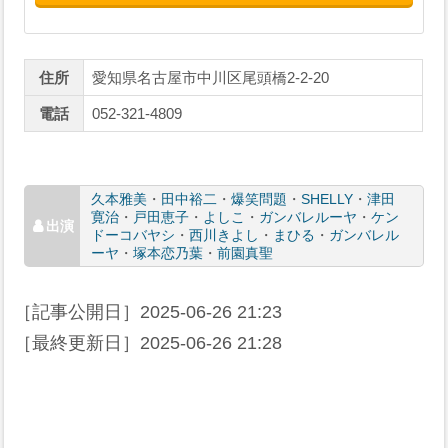
住所
愛知県名古屋市中川区尾頭橋2-2-20
電話
052-321-4809
久本雅美
・
田中裕二
・
爆笑問題
・
SHELLY
・
津田
寛治
・
戸田恵子
・
よしこ
・
ガンバレルーヤ
・
ケン
ドーコバヤシ
・
西川きよし
・
まひる
・
ガンバレル
ーヤ
・
塚本恋乃葉
・
前園真聖
［記事公開日］
2025-06-26 21:23
［最終更新日］
2025-06-26 21:28