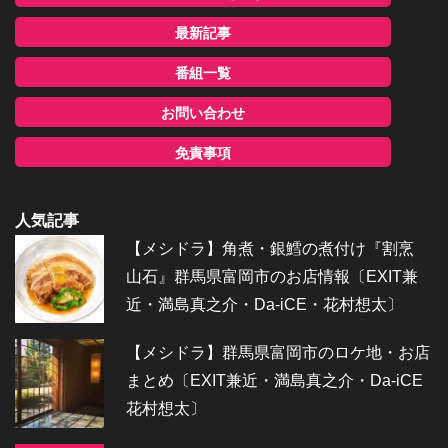
最新記事
番組一覧
お問い合わせ
免責事項
人気記事
【メシドラ】角煮・銀鱈の煮付け『割烹
山石』群馬県富岡市のお店情報〔EXIT兼
近・満島真之介・Da-iCE・花村想太〕
【メシドラ】群馬県富岡市のロケ地・お店
まとめ〔EXIT兼近・満島真之介・Da-iCE
花村想太〕