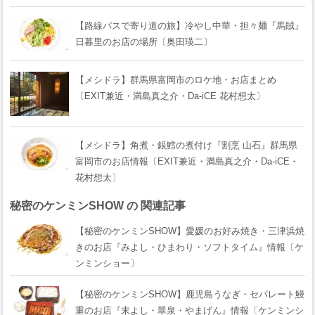
【路線バスで寄り道の旅】冷やし中華・担々麺『馬賊』
日暮里のお店の場所〔奥田瑛二〕
【メシドラ】群馬県富岡市のロケ地・お店まとめ
〔EXIT兼近・満島真之介・Da-iCE 花村想太〕
【メシドラ】角煮・銀鱈の煮付け『割烹 山石』群馬県
富岡市のお店情報〔EXIT兼近・満島真之介・Da-iCE・
花村想太〕
秘密のケンミンSHOW の 関連記事
【秘密のケンミンSHOW】愛媛のお好み焼き・三津浜焼
きのお店『みよし・ひまわり・ソフトタイム』情報〔ケ
ンミンショー〕
【秘密のケンミンSHOW】鹿児島うなぎ・セパレート鰻
重のお店『末よし・翠泉・やまげん』情報〔ケンミンシ