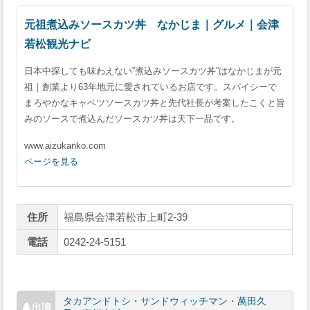
元祖煮込みソースカツ丼 なかじま｜グルメ｜会津
若松観光ナビ
日本中探しても味わえない”煮込みソースカツ丼”はなかじまが元
祖｜創業より63年地元に愛されているお店です。スパイシーで
まろやかなキャベツソースカツ丼と先代社長が考案したこくと旨
みのソースで煮込んだソースカツ丼は天下一品です。
www.aizukanko.com
ページを見る
住所
福島県会津若松市上町2-39
電話
0242-24-5151
タカアンドトシ
・
サンドウィッチマン
・
萬田久