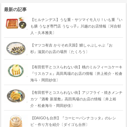
最新の記事
【ヒルナンデス】うな重・サツマイモ入り！いも重『い
も膳 うなぎ専門店 うなっ子』川越のお店情報〔河合郁
人・久本雅美〕
【マツコ有吉 かりそめ天国】鰻しゃぶしゃぶ『おゝ
杉』滋賀のお店の場所〔たくろう〕
【有田哲平とコスられない街】桃のミルフィーユケーキ
『リスカフェ』高田馬場のお店の情報〔井上裕介・松倉
海斗・岡田紗佳〕
【有田哲平とコスられない街】アジフライ・焼きメンチ
カツ『酒肴 新屋敷』高田馬場のお店の情報〔井上裕
介・松倉海斗・岡田紗佳〕
【DAIGOも台所】『コーヒーパンナコッタ』のレシ
ピ・作り方を紹介〔ダイゴも台所〕