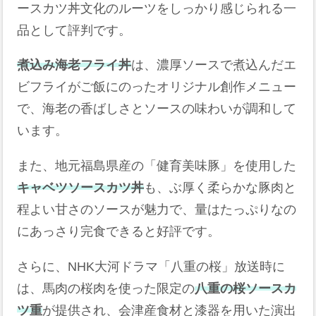
ースカツ丼文化のルーツをしっかり感じられる一
品として評判です。
煮込み海老フライ丼
は、濃厚ソースで煮込んだエ
ビフライがご飯にのったオリジナル創作メニュー
で、海老の香ばしさとソースの味わいが調和して
います。
また、地元福島県産の「健育美味豚」を使用した
キャベツソースカツ丼
も、ぶ厚く柔らかな豚肉と
程よい甘さのソースが魅力で、量はたっぷりなの
にあっさり完食できると好評です。
さらに、NHK大河ドラマ「八重の桜」放送時に
は、馬肉の桜肉を使った限定の
八重の桜ソースカ
ツ重
が提供され、会津産食材と漆器を用いた演出