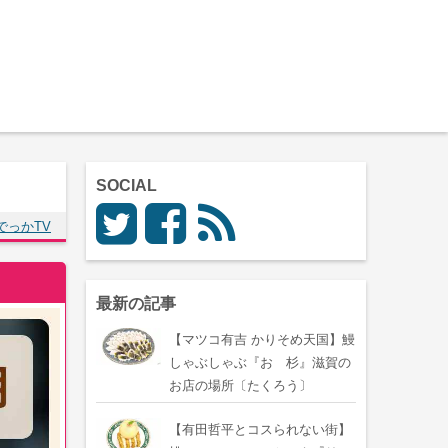
SOCIAL
でっかTV
最新の記事
【マツコ有吉 かりそめ天国】鰻
しゃぶしゃぶ『おゝ杉』滋賀の
お店の場所〔たくろう〕
【有田哲平とコスられない街】