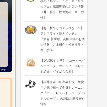
桃のミルフィーユケーキ『リス
カフェ』高田馬場のお店の情報
〔井上裕介・松倉海斗・岡田紗
佳〕
【有田哲平とコスられない街】
アジフライ・焼きメンチカツ
『酒肴 新屋敷』高田馬場のお店
の情報〔井上裕介・松倉海斗・
岡田紗佳〕
【DAIGOも台所】『コーヒーパ
ンナコッタ』のレシピ・作り方
を紹介〔ダイゴも台所〕
【櫻井有吉THE夜会】浅田舞愛
用の腕で振って全身トレーニン
グ『コードレスバトルロープ バ
トルロープ 』の通販お取り寄せ
情報