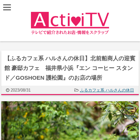
【ふるカフェ系 ハルさんの休日】北前船商人の迎賓
館 豪邸カフェ 福井県小浜『エン コーヒー スタン
ド／GOSHOEN 護松園』のお店の場所
2023/08/31
ふるカフェ系 ハルさんの休日