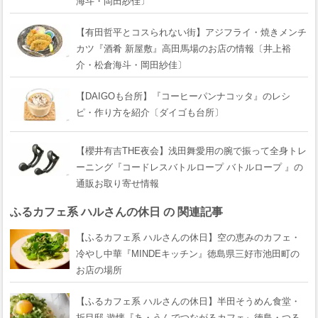
海斗・岡田紗佳〕
【有田哲平とコスられない街】アジフライ・焼きメンチ
カツ『酒肴 新屋敷』高田馬場のお店の情報〔井上裕
介・松倉海斗・岡田紗佳〕
【DAIGOも台所】『コーヒーパンナコッタ』のレシ
ピ・作り方を紹介〔ダイゴも台所〕
【櫻井有吉THE夜会】浅田舞愛用の腕で振って全身トレ
ーニング『コードレスバトルロープ バトルロープ 』の
通販お取り寄せ情報
ふるカフェ系 ハルさんの休日 の 関連記事
【ふるカフェ系 ハルさんの休日】空の恵みのカフェ・
冷やし中華『MINDEキッチン』徳島県三好市池田町の
お店の場所
【ふるカフェ系 ハルさんの休日】半田そうめん食堂・
折目邸 遊懐『あ・うんでつながるカフェ』徳島・つる