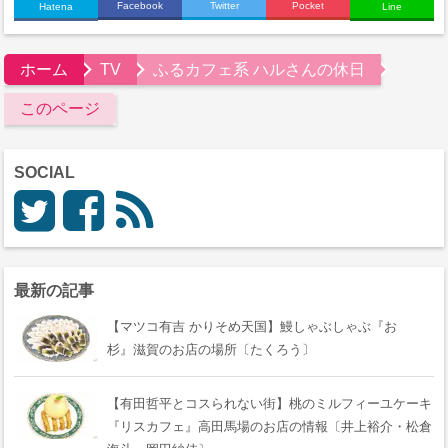
Facebook
Twitter
Pocket
Hatena
Line
ホーム
TV
ふるカフェ系 ハルさんの休日
このページ
SOCIAL
最新の記事
【マツコ有吉 かりそめ天国】鰻しゃぶしゃぶ『おゝ
杉』滋賀のお店の場所〔たくろう〕
【有田哲平とコスられない街】桃のミルフィーユケーキ
『リスカフェ』高田馬場のお店の情報〔井上裕介・松倉