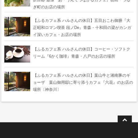
ぎ町のお店の場所
【ふるカフェ系 ハルさんの休日】五目おこわ御膳『大
正昭和ロマン喫茶 段ノDe』青森・十和田の梁がカンガ
イ深いカフェ・お店の場所
【ふるカフェ系 ハルさんの休日】コーヒー・ソフトク
リーム『6かく珈琲』青森・八戸のお店の場所
【ふるカフェ系 ハルさんの休日】葉山牛と湘南豚のギ
ョーザ 葉山御用邸に寄り添うカフェ『六花』のお店の
場所〔神奈川〕