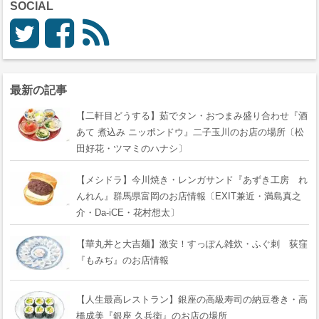
SOCIAL
最新の記事
【二軒目どうする】茹でタン・おつまみ盛り合わせ『酒
あて 煮込み ニッポンドウ』二子玉川のお店の場所〔松
田好花・ツマミのハナシ〕
【メシドラ】今川焼き・レンガサンド『あずき工房 れ
んれん』群馬県富岡のお店情報〔EXIT兼近・満島真之
介・Da-iCE・花村想太〕
【華丸丼と大吉麺】激安！すっぽん雑炊・ふぐ刺 荻窪
『もみぢ』のお店情報
【人生最高レストラン】銀座の高級寿司の納豆巻き・高
橋成美『銀座 久兵衛』のお店の場所