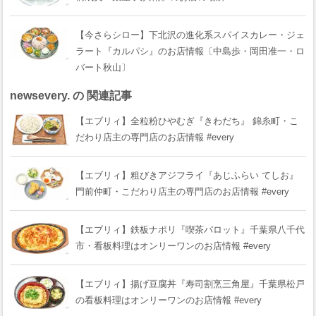
【今さらシロー】下北沢の進化系スパイスカレー・ジェ
ラート『カルパシ』のお店情報〔中島歩・岡田准一・ロ
バート秋山〕
newsevery. の 関連記事
【エブリィ】全粒粉ひやむぎ『きわだち』 錦糸町・こ
だわり店主の専門店のお店情報 #every
【エブリィ】粗びきアジフライ『あじふらい てしお』
門前仲町・こだわり店主の専門店のお店情報 #every
【エブリィ】鉄板ナポリ『喫茶パロット』千葉県八千代
市・看板料理はオンリーワンのお店情報 #every
【エブリィ】揚げ豆腐丼『寿司割烹三角屋』千葉県松戸
の看板料理はオンリーワンのお店情報 #every