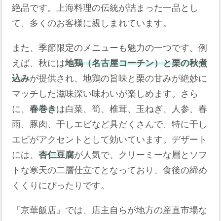
絶品です。上海料理の伝統が詰まった一品とし
て、多くのお客様に親しまれています。
また、季節限定のメニューも魅力の一つです。例
えば、秋には
地鶏（名古屋コーチン）と栗の秋煮
込み
が提供され、地鶏の旨味と栗の甘みが絶妙に
マッチした滋味深い味わいが楽しめます。さら
に、
春巻き
は白菜、筍、椎茸、玉ねぎ、人参、春
雨、豚肉、干しエビなど具だくさんで、特に干し
エビがアクセントとして効いています。デザート
には、
杏仁豆腐
が人気で、クリーミーな層とソフ
トな寒天の二層仕立てとなっており、食後の締め
くくりにぴったりです。
『京華飯店』では、店主自らが地方の産直市場な