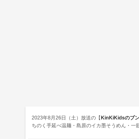
2023年8月26日（土）放送の【
KinKiKidsの
ちのく手延べ温麺・島原のイカ墨そうめん・一