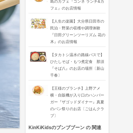
島のカフェ『コンネ ランチ&カ
フェ』のお店情報
【人生の楽園】大分県日田市の
民泊・野菜の収穫や調理体験
『日田グリーンツーリズム 花の
木』のお店情報
【タカトシ温水の路線バスで】
ひたしそば・もつ煮定食 那須
『そば八』のお店の場所〔新山
千春〕
【王様のブランチ】上野アメ
横・自販機が入り口のハンバー
ガー『ザゴッドダイナー』真夏
のパン祭りのお店〔ごはんクラ
ブ〕
KinKiKidsのブンブブーン の 関連