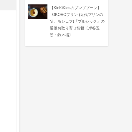
【KinKiKidsのブンブブーン】
TOKOROプリン (近代プリンの
父、所シェフ)『プルシック』の
通販お取り寄せ情報〔岸谷五
朗・鈴木福〕