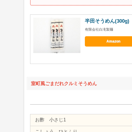
半田そうめん(300
有限会社白滝製麺
Amazon
室町風ごまだれクルミそうめん
お酢 小さじ1
こしょう ひとふり