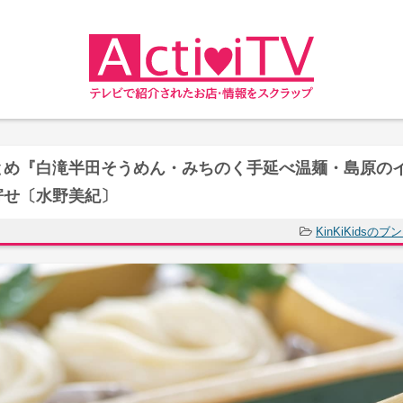
とめ『白滝半田そうめん・みちのく手延べ温麺・島原の
寄せ〔水野美紀〕
KinKiKidsの