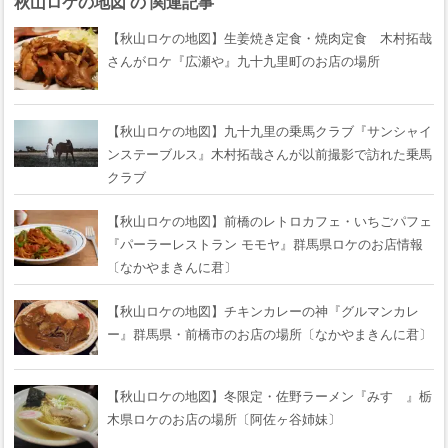
秋山ロケの地図 の 関連記事
【秋山ロケの地図】生姜焼き定食・焼肉定食 木村拓哉
さんがロケ『広瀬や』九十九里町のお店の場所
【秋山ロケの地図】九十九里の乗馬クラブ『サンシャイ
ンステーブルス』木村拓哉さんが以前撮影で訪れた乗馬
クラブ
【秋山ロケの地図】前橋のレトロカフェ・いちごパフェ
『パーラーレストラン モモヤ』群馬県ロケのお店情報
〔なかやまきんに君〕
【秋山ロケの地図】チキンカレーの神『グルマンカレ
ー』群馬県・前橋市のお店の場所〔なかやまきんに君〕
【秋山ロケの地図】冬限定・佐野ラーメン『みすゞ』栃
木県ロケのお店の場所〔阿佐ヶ谷姉妹〕