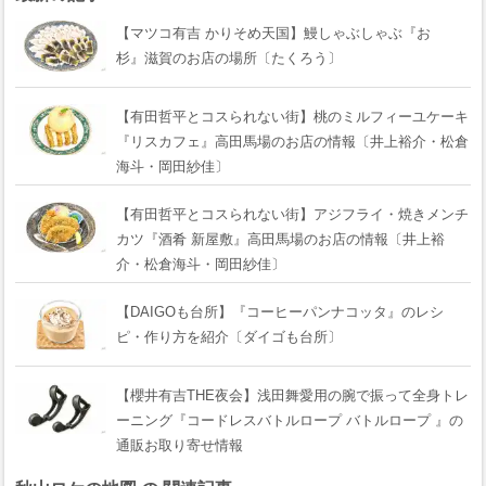
【マツコ有吉 かりそめ天国】鰻しゃぶしゃぶ『おゝ
杉』滋賀のお店の場所〔たくろう〕
【有田哲平とコスられない街】桃のミルフィーユケーキ
『リスカフェ』高田馬場のお店の情報〔井上裕介・松倉
海斗・岡田紗佳〕
【有田哲平とコスられない街】アジフライ・焼きメンチ
カツ『酒肴 新屋敷』高田馬場のお店の情報〔井上裕
介・松倉海斗・岡田紗佳〕
【DAIGOも台所】『コーヒーパンナコッタ』のレシ
ピ・作り方を紹介〔ダイゴも台所〕
【櫻井有吉THE夜会】浅田舞愛用の腕で振って全身トレ
ーニング『コードレスバトルロープ バトルロープ 』の
通販お取り寄せ情報