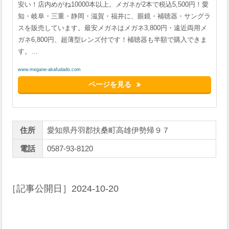
安い！店内めがね10000本以上。メガネが2本で税込5,500円！愛
知・岐阜・三重・静岡・滋賀・福井に、眼鏡・補聴器・サングラ
スを販売しています。最安メガネはメガネ3,800円・遠近両用メ
ガネ6,800円、超薄型レンズ付です！補聴器も半額で購入できま
す。…
www.megane-akafudado.com
ページを見る
住所
愛知県丹羽郡扶桑町高雄伊勢帰９７
電話
0587-93-8120
［記事公開日］
2024-10-20