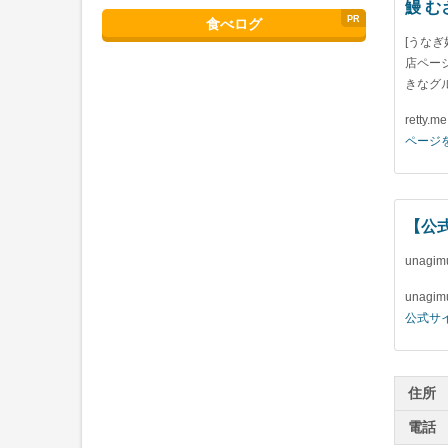
鰻 む
食べログ
[うな
店ペー
きなグ
retty.me
ページ
【公
unagim
unagim
公式サ
住所
電話