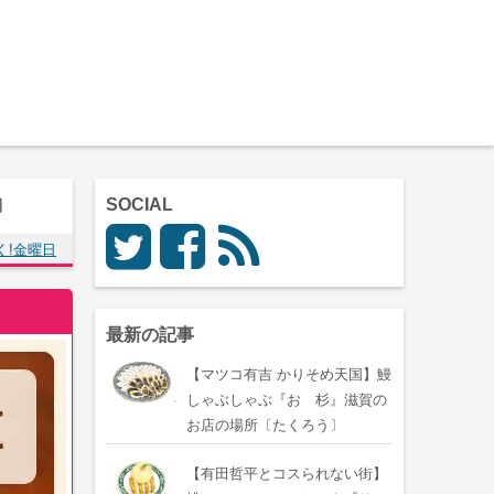
〕
SOCIAL
く!金曜日
最新の記事
【マツコ有吉 かりそめ天国】鰻
しゃぶしゃぶ『おゝ杉』滋賀の
お店の場所〔たくろう〕
【有田哲平とコスられない街】