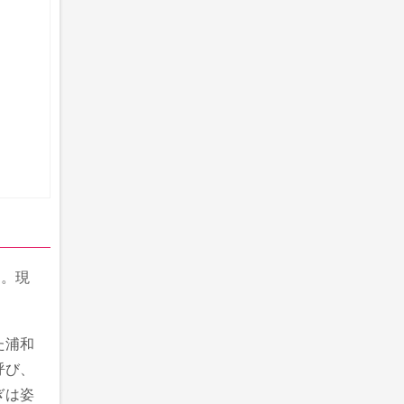
す。現
た浦和
呼び、
ぎは姿