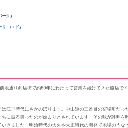
パーク』
リ コエド』
前地通り商店街で約60年にわたって営業を続けてきた鰻店で
史は江戸時代にさかのぼります。中山道の三番目の宿場町だっ
たちに振る舞ったのが始まりとされています。その味が評判を
ていきました。明治時代の大火や大正時代の開発で地場のうな