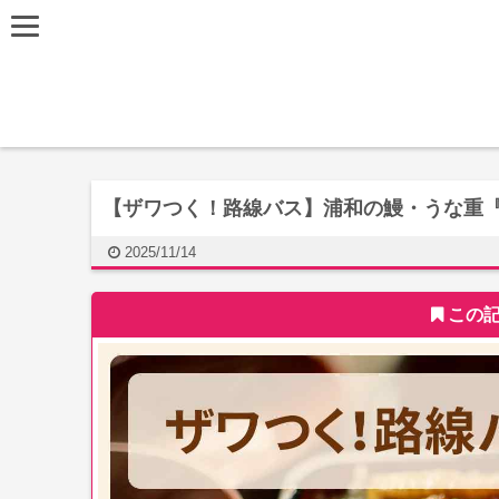
【ザワつく！路線バス】浦和の鰻・うな重『
2025/11/14
この記