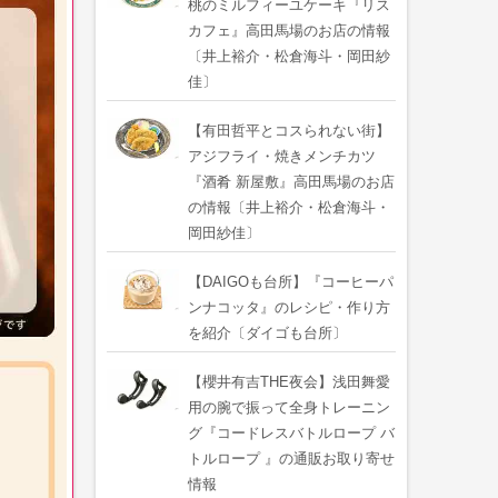
桃のミルフィーユケーキ『リス
カフェ』高田馬場のお店の情報
〔井上裕介・松倉海斗・岡田紗
佳〕
【有田哲平とコスられない街】
アジフライ・焼きメンチカツ
『酒肴 新屋敷』高田馬場のお店
の情報〔井上裕介・松倉海斗・
岡田紗佳〕
【DAIGOも台所】『コーヒーパ
ンナコッタ』のレシピ・作り方
を紹介〔ダイゴも台所〕
【櫻井有吉THE夜会】浅田舞愛
用の腕で振って全身トレーニン
グ『コードレスバトルロープ バ
トルロープ 』の通販お取り寄せ
情報