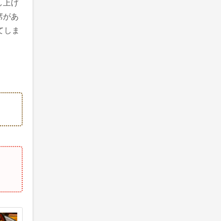
し上げ
席があ
てしま