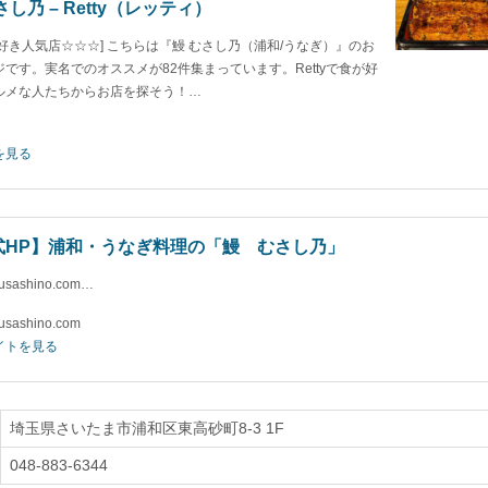
さし乃 – Retty（レッティ）
ぎ好き人気店☆☆☆] こちらは『鰻 むさし乃（浦和/うなぎ）』のお
ジです。実名でのオススメが82件集まっています。Rettyで食が好
ルメな人たちからお店を探そう！…
を見る
式HP】浦和・うなぎ料理の「鰻 むさし乃」
usashino.com…
usashino.com
イトを見る
埼玉県さいたま市浦和区東高砂町8-3 1F
048-883-6344