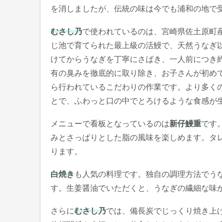
を消しましたが、伝統の味は今でも浦和の地で
むさし乃
で使われているのは、宮崎県佐土原町
じ池で育てられた最上級の活鰻で、天然うなぎ
けてからうなぎを丁寧にさばき、一人前につき約
有の臭みを徹底的に取り除き、お子さんが初め
ら行われているこだわりの作業です。より多く
とで、ふわっと口の中でとろけるような食感が
メニューで看板となっているのは
新仔鰻重
です
みとさっぱりとした脂の風味を楽しめます。タ
ります。
白焼き
も人気の料理です。独自の調理方法でう
す。生姜醤油でいただくと、うなぎの繊細な味
さらに
むさし乃
では、備長炭でじっくり焼き上