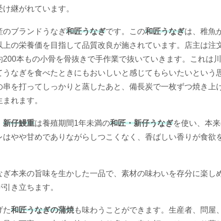
受け継がれています。
産のブランドうなぎ
和匠うなぎ
です。この
和匠うなぎ
は、稚魚
以上の栄養価を目指して品質改良が施されています。店主は注
200本もの小骨を骨抜きで手作業で抜いていきます。これは
てうなぎを食べたときにもおいしいと感じてもらいたいという
の串を打ってしっかりと蒸したあと、備長炭で一枚ずつ焼き上
生まれます。
。
新仔鰻重
は養殖期間1年未満の
和匠・新仔うなぎ
を使い、本来
レはやや甘めでありながらしつこくなく、香ばしい香りが食欲
なぎ本来の旨味を生かした一品で、素材の味わいを存分に楽し
が引き立ちます。
げた
和匠うなぎの蒲焼
も味わうことができます。生産者、問屋