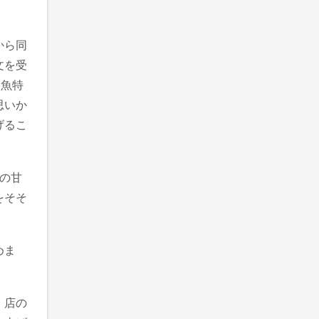
から同
文を受
川魚特
思いか
げるこ
の甘
をそそ
めま
、店の