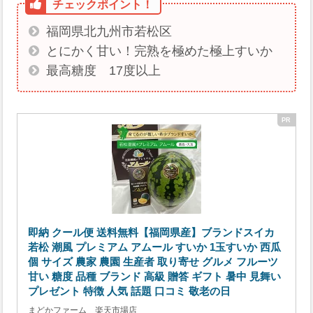
福岡県北九州市若松区
とにかく甘い！完熟を極めた極上すいか
最高糖度 17度以上
即納 クール便 送料無料【福岡県産】ブランドスイカ
若松 潮風 プレミアム アムール すいか 1玉すいか 西瓜
個 サイズ 農家 農園 生産者 取り寄せ グルメ フルーツ
甘い 糖度 品種 ブランド 高級 贈答 ギフト 暑中 見舞い
プレゼント 特徴 人気 話題 口コミ 敬老の日
まどかファーム 楽天市場店