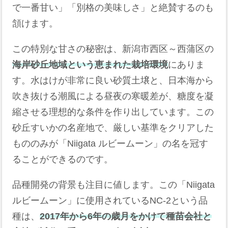
で一番甘い」「別格の美味しさ」と絶賛するのも
頷けます。
この特別な甘さの秘密は、新潟市西区～西蒲区の
海岸砂丘地域という恵まれた栽培環境
にありま
す。水はけが非常に良い砂質土壌と、日本海から
吹き抜ける潮風による昼夜の寒暖差が、糖度を凝
縮させる理想的な条件を作り出しています。この
砂丘すいかの名産地で、厳しい基準をクリアした
もののみが「Niigata ルビームーン」の名を冠す
ることができるのです。
品種開発の背景も注目に値します。この「Niigata
ルビームーン」に使用されているNC-2という品
種は、
2017年から6年の歳月をかけて種苗会社と