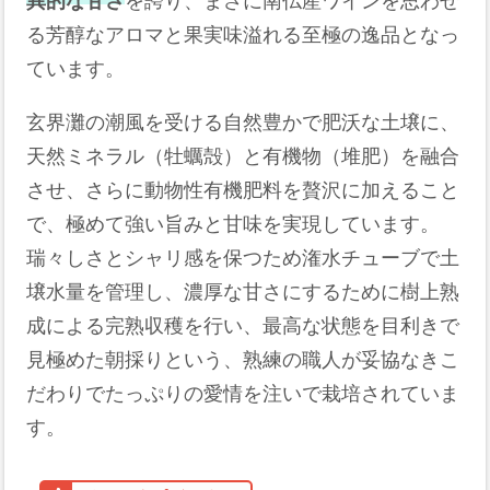
異的な甘さ
を誇り、まさに南仏産ワインを思わせ
る芳醇なアロマと果実味溢れる至極の逸品となっ
ています。
玄界灘の潮風を受ける自然豊かで肥沃な土壌に、
天然ミネラル（牡蠣殻）と有機物（堆肥）を融合
させ、さらに動物性有機肥料を贅沢に加えること
で、極めて強い旨みと甘味を実現しています。
瑞々しさとシャリ感を保つため潅水チューブで土
壌水量を管理し、濃厚な甘さにするために樹上熟
成による完熟収穫を行い、最高な状態を目利きで
見極めた朝採りという、熟練の職人が妥協なきこ
だわりでたっぷりの愛情を注いで栽培されていま
す。