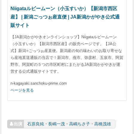
Niigataルビームーン（小玉すいか）【新潟市西区
産】 | 新潟ごっつぉ産直便 | JA新潟かがやき公式通
販サイト
【JA新潟かがやきオンラインショップ】Niigataルビームーン
（小玉すいか）【新潟市西区産】の販売ページです。【JA公
式】新潟⭐️ごっつぉ産直便。新潟産の旬の味わいのお取り寄せな
ら産地直送通販の当店で！新潟市、燕市、弥彦村、五泉市、阿賀
野市、阿賀町の５つの市区町村にまたがるJA新潟かがやきが運
営する公式通販サイトです。
n-kagayaki.sanchoku-prime.com
ページを見る
石原良純
・
長嶋一茂
・
高嶋ちさ子
・
高橋茂雄