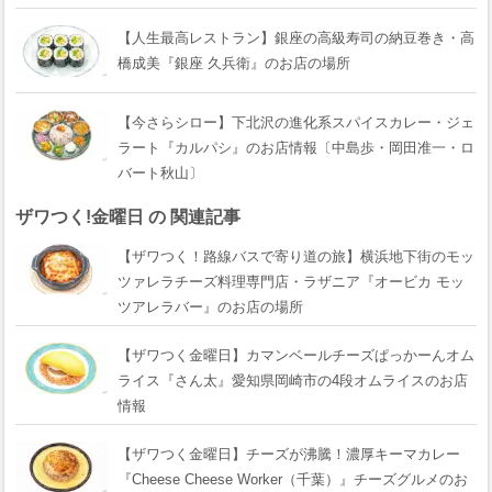
【人生最高レストラン】銀座の高級寿司の納豆巻き・高
橋成美『銀座 久兵衛』のお店の場所
【今さらシロー】下北沢の進化系スパイスカレー・ジェ
ラート『カルパシ』のお店情報〔中島歩・岡田准一・ロ
バート秋山〕
ザワつく!金曜日 の 関連記事
【ザワつく！路線バスで寄り道の旅】横浜地下街のモッ
ツァレラチーズ料理専門店・ラザニア『オービカ モッ
ツアレラバー』のお店の場所
【ザワつく金曜日】カマンベールチーズぱっかーんオム
ライス『さん太』愛知県岡崎市の4段オムライスのお店
情報
【ザワつく金曜日】チーズが沸騰！濃厚キーマカレー
『Cheese Cheese Worker（千葉）』チーズグルメのお