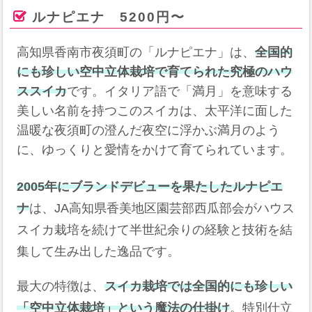
ルナピエナ 5200円〜
高知県香南市夜須町の「ルナピエナ」は、
全国的
にも珍しい空中立体栽培で育てられた究極のハウ
ススイカ
です。イタリア語で「満月」を意味する
美しい名前を持つこのスイカは、太平洋に面した
温暖な夜須町の澄んだ夜空に浮かぶ満月のよう
に、ゆっくりと愛情をかけて育てられています。
2005年にブランドデビューを果たしたルナピエ
ナ
は、JA高知県香美地区園芸部西瓜部会がハウス
スイカ栽培を続けて半世紀余りの経験と技術を結
集して生み出した逸品です。
最大の特徴は、
スイカ栽培では全国的にも珍しい
「空中立体栽培」という魔法の仕掛け
。特別仕立