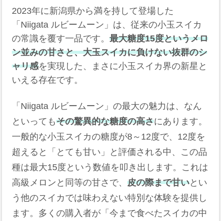
2023年に新潟県から満を持して登場した
「Niigata ルビームーン」は、従来の小玉スイカ
の常識を覆す一品です。
最大糖度15度というメロ
ン並みの甘さと、大玉スイカに負けない抜群のシ
ャリ感
を実現した、まさに小玉スイカ界の新星と
いえる存在です。
「Niigata ルビームーン」の最大の魅力は、なん
といっても
その驚異的な糖度の高さ
にあります。
一般的な小玉スイカの糖度が8～12度で、12度を
超えると「とても甘い」と評価される中、この品
種は最大15度という数値を叩き出します。これは
高級メロンと同等の甘さで、
皮の際まで甘い
とい
う他のスイカでは味わえない特別な体験を提供し
ます。多くの購入者が「今まで食べたスイカの中