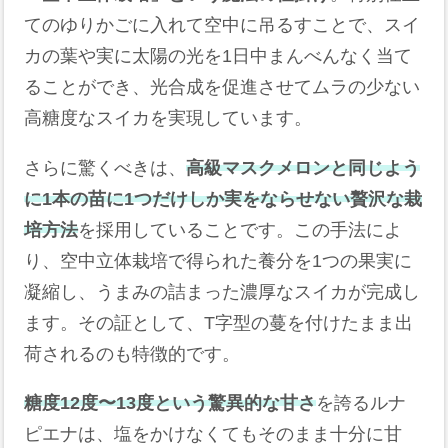
てのゆりかごに入れて空中に吊るすことで、スイ
カの葉や実に太陽の光を1日中まんべんなく当て
ることができ、光合成を促進させてムラの少ない
高糖度なスイカを実現しています。
さらに驚くべきは、
高級マスクメロンと同じよう
に1本の苗に1つだけしか実をならせない贅沢な栽
培方法
を採用していることです。この手法によ
り、空中立体栽培で得られた養分を1つの果実に
凝縮し、うまみの詰まった濃厚なスイカが完成し
ます。その証として、T字型の蔓を付けたまま出
荷されるのも特徴的です。
糖度12度〜13度という驚異的な甘さ
を誇るルナ
ピエナは、塩をかけなくてもそのまま十分に甘