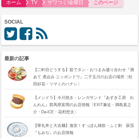
ホーム
TV
ザワつく!金曜日
このページ
SOCIAL
最新の記事
【二軒目どうする】茹でタン・おつまみ盛り合わせ『酒
あて 煮込み ニッポンドウ』二子玉川のお店の場所〔松
田好花・ツマミのハナシ〕
【メシドラ】今川焼き・レンガサンド『あずき工房 れ
んれん』群馬県富岡のお店情報〔EXIT兼近・満島真之
介・Da-iCE・花村想太〕
【華丸丼と大吉麺】激安！すっぽん雑炊・ふぐ刺 荻窪
『もみぢ』のお店情報