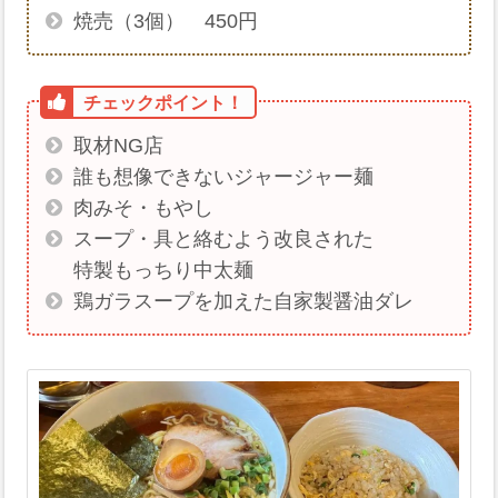
焼売（3個） 450円
取材NG店
誰も想像できないジャージャー麺
肉みそ・もやし
スープ・具と絡むよう改良された
特製もっちり中太麺
鶏ガラスープを加えた自家製醤油ダレ