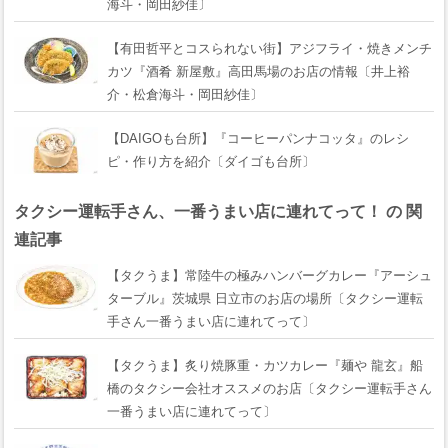
海斗・岡田紗佳〕
【有田哲平とコスられない街】アジフライ・焼きメンチ
カツ『酒肴 新屋敷』高田馬場のお店の情報〔井上裕
介・松倉海斗・岡田紗佳〕
【DAIGOも台所】『コーヒーパンナコッタ』のレシ
ピ・作り方を紹介〔ダイゴも台所〕
タクシー運転手さん、一番うまい店に連れてって！ の 関
連記事
【タクうま】常陸牛の極みハンバーグカレー『アーシュ
ターブル』茨城県 日立市のお店の場所〔タクシー運転
手さん一番うまい店に連れてって〕
【タクうま】炙り焼豚重・カツカレー『麺や 龍玄』船
橋のタクシー会社オススメのお店〔タクシー運転手さん
一番うまい店に連れてって〕