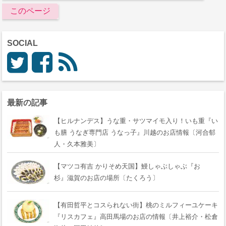
このページ
SOCIAL
最新の記事
【ヒルナンデス】うな重・サツマイモ入り！いも重『い
も膳 うなぎ専門店 うなっ子』川越のお店情報〔河合郁
人・久本雅美〕
【マツコ有吉 かりそめ天国】鰻しゃぶしゃぶ『おゝ
杉』滋賀のお店の場所〔たくろう〕
【有田哲平とコスられない街】桃のミルフィーユケーキ
『リスカフェ』高田馬場のお店の情報〔井上裕介・松倉