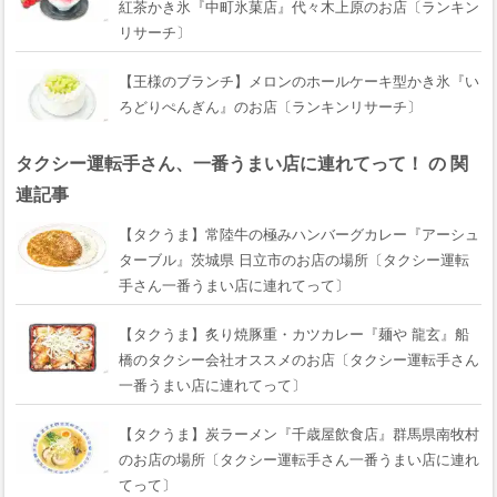
紅茶かき氷『中町氷菓店』代々木上原のお店〔ランキン
リサーチ〕
【王様のブランチ】メロンのホールケーキ型かき氷『い
ろどりぺんぎん』のお店〔ランキンリサーチ〕
タクシー運転手さん、一番うまい店に連れてって！ の 関
連記事
【タクうま】常陸牛の極みハンバーグカレー『アーシュ
ターブル』茨城県 日立市のお店の場所〔タクシー運転
手さん一番うまい店に連れてって〕
【タクうま】炙り焼豚重・カツカレー『麺や 龍玄』船
橋のタクシー会社オススメのお店〔タクシー運転手さん
一番うまい店に連れてって〕
【タクうま】炭ラーメン『千歳屋飲食店』群馬県南牧村
のお店の場所〔タクシー運転手さん一番うまい店に連れ
てって〕