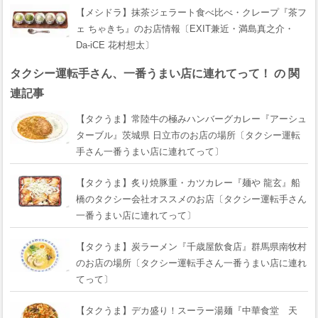
【メシドラ】抹茶ジェラート食べ比べ・クレープ『茶フ
ェ ちゃきち』のお店情報〔EXIT兼近・満島真之介・
Da-iCE 花村想太〕
タクシー運転手さん、一番うまい店に連れてって！ の 関
連記事
【タクうま】常陸牛の極みハンバーグカレー『アーシュ
ターブル』茨城県 日立市のお店の場所〔タクシー運転
手さん一番うまい店に連れてって〕
【タクうま】炙り焼豚重・カツカレー『麺や 龍玄』船
橋のタクシー会社オススメのお店〔タクシー運転手さん
一番うまい店に連れてって〕
【タクうま】炭ラーメン『千歳屋飲食店』群馬県南牧村
のお店の場所〔タクシー運転手さん一番うまい店に連れ
てって〕
【タクうま】デカ盛り！スーラー湯麺『中華食堂 天