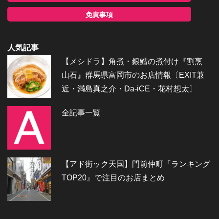
免責事項
人気記事
【メシドラ】角煮・銀鱈の煮付け『割烹
山石』群馬県富岡市のお店情報〔EXIT兼
近・満島真之介・Da-iCE・花村想太〕
全記事一覧
【アド街ック天国】門前仲町『ランキング
TOP20』で注目のお店まとめ