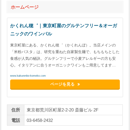
ホームページ
かくれん穂゛｜東京町屋のグルテンフリー＆オーガ
ニックのワインバル
東京町屋にある、かくれん穂゛（かくれんぼ）。当店メインの
「米粉パスタ」は、研究を重ねた自家製生麺で、もちもちとした
食感が人気の秘訣。グルテンフリーで小麦アレルギーの方も安
心。イタリアンに合うオーガニックワインもご用意してます…
www.kakurenbo-komeko.com
ページを見る
住所
東京都荒川区町屋2-2-20 斎藤ビル 2F
電話
03-6458-2432