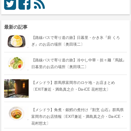
最新の記事
【路線バスで寄り道の旅】日暮里・かき氷『廚 くろ
ぎ』のお店の場所〔奥田瑛二〕
【路線バスで寄り道の旅】冷やし中華・担々麺『馬賊』
日暮里のお店の場所〔奥田瑛二〕
【メシドラ】群馬県富岡市のロケ地・お店まとめ
〔EXIT兼近・満島真之介・Da-iCE 花村想太〕
【メシドラ】角煮・銀鱈の煮付け『割烹 山石』群馬県
富岡市のお店情報〔EXIT兼近・満島真之介・Da-iCE・
花村想太〕