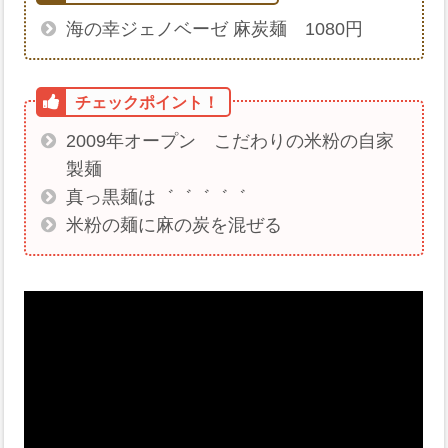
海の幸ジェノベーゼ 麻炭麺 1080円
2009年オープン こだわりの米粉の自家
製麺
真っ黒麺は゛゛゛゛゛
米粉の麺に麻の炭を混ぜる