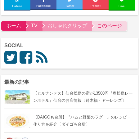
Facebook
Twitter
Pocket
Hatena
Line
ホーム
TV
おしゃれクリップ
このページ
SOCIAL
最新の記事
【ヒルナンデス】仙台松島の宿が13500円『奥松島レー
ンホテル』仙台のお店情報〔鈴木福・ヤーレンズ〕
【DAIGOも台所】『ハムと野菜のラグー』のレシピ・
作り方を紹介〔ダイゴも台所〕