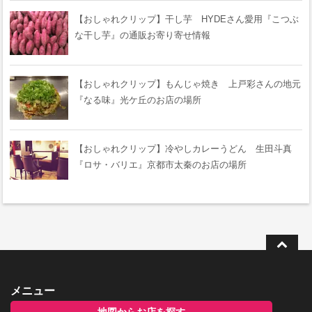
【おしゃれクリップ】干し芋 HYDEさん愛用『こつぶ
な干し芋』の通販お寄り寄せ情報
【おしゃれクリップ】もんじゃ焼き 上戸彩さんの地元
『なる味』光ケ丘のお店の場所
【おしゃれクリップ】冷やしカレーうどん 生田斗真
『ロサ・バリエ』京都市太秦のお店の場所
メニュー
地図からお店を探す