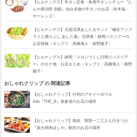
【ヒルナンデス】牛タン定食・角煮牛タンシチュー『た
んや善治郎 別館』仙台名物の牛タンのお店〔鈴木福・
ヤーレンズ〕
【ヒルナンデス】元祖沼津あじたるサンド『極生アジフ
ライと踊りぶし あした葉』沼津港・静岡バスツアーの
お店情報〔キンプリ・髙橋海人・南野陽子〕
【ヒルナンデス】静岡『メロンづくし日帰りバスツア
ー』のロケ地・お店まとめ〔キンプリ・髙橋海人・南野
陽子〕
おしゃれクリップ の 関連記事
【おしゃれクリップ】行列のアサイーボウル
Ado『THE_B』表参道のお店の場所
【おしゃれクリップ】焼肉 阿部一二三さん行きつけ
『炭火焼肉ほしや』駒沢のお店の場所