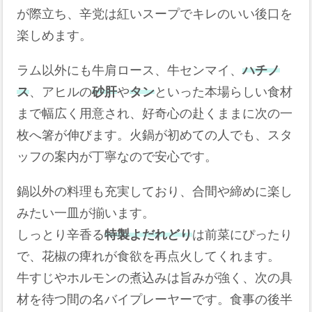
が際立ち、辛党は紅いスープでキレのいい後口を
楽しめます。
ラム以外にも牛肩ロース、牛センマイ、
ハチノ
ス
、アヒルの
砂肝
や
タン
といった本場らしい食材
まで幅広く用意され、好奇心の赴くままに次の一
枚へ箸が伸びます。火鍋が初めての人でも、スタ
ッフの案内が丁寧なので安心です。
鍋以外の料理も充実しており、合間や締めに楽し
みたい一皿が揃います。
しっとり辛香る
特製よだれどり
は前菜にぴったり
で、花椒の痺れが食欲を再点火してくれます。
牛すじやホルモンの煮込みは旨みが強く、次の具
材を待つ間の名バイプレーヤーです。食事の後半