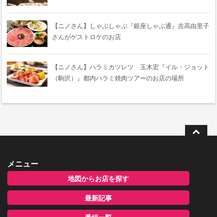
【ニノさん】しゃぶしゃぶ『銀座しゃぶ通』吉高由里子
さんがゲストロケのお店
【ニノさん】ハラミカツレツ 玉木宏『イル・ジョット
（駒沢）』都内ハラミ焼肉ツアーのお店の場所
メニュー
地図からお店を探す
最新記事