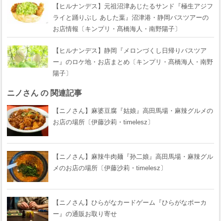
【ヒルナンデス】元祖沼津あじたるサンド『極生アジフ
ライと踊りぶし あした葉』沼津港・静岡バスツアーの
お店情報〔キンプリ・髙橋海人・南野陽子〕
【ヒルナンデス】静岡『メロンづくし日帰りバスツア
ー』のロケ地・お店まとめ〔キンプリ・髙橋海人・南野
陽子〕
ニノさん の 関連記事
【ニノさん】麻婆豆腐『姑娘』高田馬場・麻辣グルメの
お店の場所〔伊藤沙莉・timelesz〕
【ニノさん】麻辣牛肉麺『孙二娘』高田馬場・麻辣グル
メのお店の場所〔伊藤沙莉・timelesz〕
【ニノさん】ひらがなカードゲーム『ひらがなポーカ
ー』の通販お取り寄せ