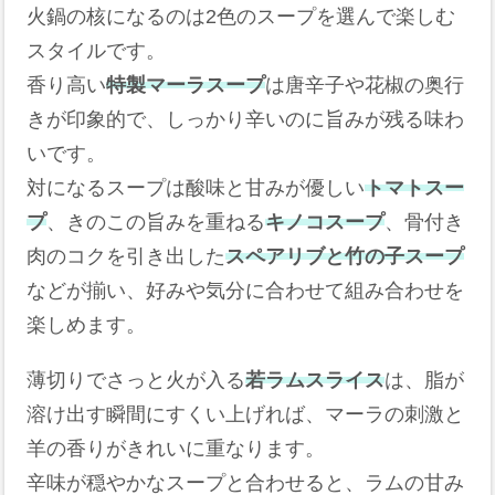
火鍋の核になるのは2色のスープを選んで楽しむ
スタイルです。
香り高い
特製マーラスープ
は唐辛子や花椒の奥行
きが印象的で、しっかり辛いのに旨みが残る味わ
いです。
対になるスープは酸味と甘みが優しい
トマトスー
プ
、きのこの旨みを重ねる
キノコスープ
、骨付き
肉のコクを引き出した
スペアリブと竹の子スープ
などが揃い、好みや気分に合わせて組み合わせを
楽しめます。
薄切りでさっと火が入る
若ラムスライス
は、脂が
溶け出す瞬間にすくい上げれば、マーラの刺激と
羊の香りがきれいに重なります。
辛味が穏やかなスープと合わせると、ラムの甘み