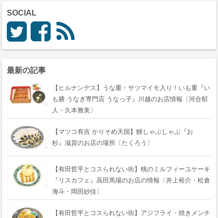
SOCIAL
最新の記事
【ヒルナンデス】うな重・サツマイモ入り！いも重『い
も膳 うなぎ専門店 うなっ子』川越のお店情報〔河合郁
人・久本雅美〕
【マツコ有吉 かりそめ天国】鰻しゃぶしゃぶ『おゝ
杉』滋賀のお店の場所〔たくろう〕
【有田哲平とコスられない街】桃のミルフィーユケーキ
『リスカフェ』高田馬場のお店の情報〔井上裕介・松倉
海斗・岡田紗佳〕
【有田哲平とコスられない街】アジフライ・焼きメンチ