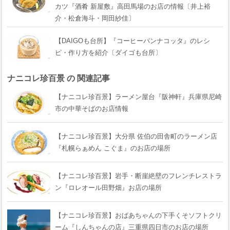
カツ『酒肴 新屋敷』高田馬場のお店の情報〔井上裕
介・松倉海斗・岡田紗佳〕
【DAIGOも台所】『コーヒーパンナコッタ』のレシ
ピ・作り方を紹介〔ダイゴも台所〕
ナニコレ珍百景 の 関連記事
【ナニコレ珍百景】ラーメン屋台『阪神軒』兵庫県尼崎
市の中華そばのお店情報
【ナニコレ珍百景】大分県 佐伯の田舎町のラーメン店
『札幌らぁめん こぐま』のお店の場所
【ナニコレ珍百景】岩手・断崖絶壁のフレンチレストラ
ン『ロレオール田野畑』お店の場所
【ナニコレ珍百景】おばあちゃんの下手くそソフトクリ
ーム『しんちゃんの店』三重県四日市のお店の場所