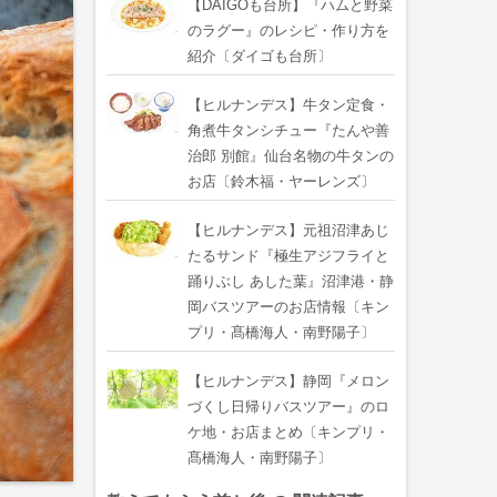
【DAIGOも台所】『ハムと野菜
のラグー』のレシピ・作り方を
紹介〔ダイゴも台所〕
【ヒルナンデス】牛タン定食・
角煮牛タンシチュー『たんや善
治郎 別館』仙台名物の牛タンの
お店〔鈴木福・ヤーレンズ〕
【ヒルナンデス】元祖沼津あじ
たるサンド『極生アジフライと
踊りぶし あした葉』沼津港・静
岡バスツアーのお店情報〔キン
プリ・髙橋海人・南野陽子〕
【ヒルナンデス】静岡『メロン
づくし日帰りバスツアー』のロ
ケ地・お店まとめ〔キンプリ・
髙橋海人・南野陽子〕