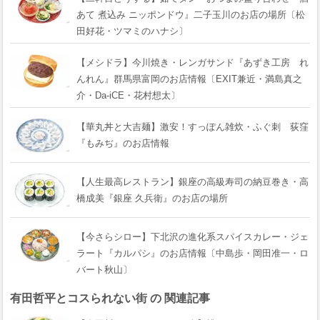
あて 煮込み ニッポンドウ』二子玉川のお店の場所〔松
田好花・ツマミのハナシ〕
【メシドラ】今川焼き・レンガサンド『あずき工房 れ
んれん』群馬県富岡のお店情報〔EXIT兼近・満島真之
介・Da-iCE・花村想太〕
【華丸丼と大吉麺】激安！すっぽん雑炊・ふぐ刺 荻窪
『もみぢ』のお店情報
【人生最高レストラン】銀座の高級寿司の納豆巻き・高
橋成美『銀座 久兵衛』のお店の場所
【今さらシロー】下北沢の進化系スパイスカレー・ジェ
ラート『カルパシ』のお店情報〔中島歩・岡田准一・ロ
バート秋山〕
有田哲平とコスられない街 の 関連記事