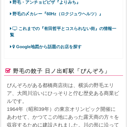
野毛・アンチョビピザ『よりみち』
野毛の〆カレー『60Hz（ロクジュウヘルツ）』
これまでの『有田哲平とコスられない街』の情報一
覧
Google地図から話題のお店を探す
野毛の餃子 日ノ出町駅「ぴんぞろ」
ぴんぞろがある都橋商店街は、横浜の野毛エリ
ア、大岡川沿いにひっそりと佇む歴史ある商業ビ
ルです。
1964年（昭和39年）の東京オリンピック開催に
あわせて、かつてこの地にあった露天商の方々を
収容するために建設されました。川の形に沿って