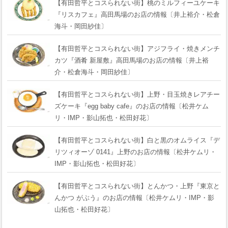
【有田哲平とコスられない街】桃のミルフィーユケーキ
『リスカフェ』高田馬場のお店の情報〔井上裕介・松倉
海斗・岡田紗佳〕
【有田哲平とコスられない街】アジフライ・焼きメンチ
カツ『酒肴 新屋敷』高田馬場のお店の情報〔井上裕
介・松倉海斗・岡田紗佳〕
【有田哲平とコスられない街】上野・目玉焼きレアチー
ズケーキ『egg baby cafe』のお店の情報〔松井ケム
リ・IMP・影山拓也・松田好花〕
【有田哲平とコスられない街】白と黒のオムライス『デ
リツィオーゾ 0141』上野のお店の情報〔松井ケムリ・
IMP・影山拓也・松田好花〕
【有田哲平とコスられない街】とんかつ・上野『東京と
んかつ がぶう』のお店の情報〔松井ケムリ・IMP・影
山拓也・松田好花〕