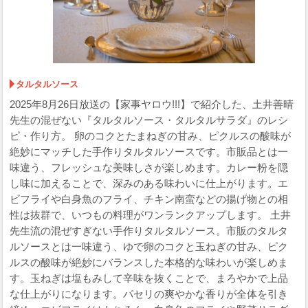
タルタルソース
2025年8月26日放送の【家事ヤロウ!!!】で紹介した、土井善晴
先生の混ぜない『タルタルソース・タルタルサラダ』のレシ
ピ・作り方。 卵のコクとたまねぎの甘み、ピクルスの酸味が
絶妙にマッチした手作りタルタルソースです。市販品とは一
味違う、フレッシュな美味しさが楽しめます。カレー粉を隠
し味に加えることで、深みのある味わいに仕上がります。エ
ビフライや白身魚のフライ、チキン南蛮などの揚げ物との相
性は抜群で、いつもの料理がワンランクアップします。 土井
先生流の混ぜすぎない手作りタルタルソース。市販のタルタ
ルソースとは一味違う、ゆで卵のコクと玉ねぎの甘み、ピク
ルスの酸味が絶妙にバランスした本格的な味わいが楽しめま
す。玉ねぎは塩もみして辛味を抜くことで、まろやかで上品
な仕上がりになります。パセリの爽やかな香りが全体を引き