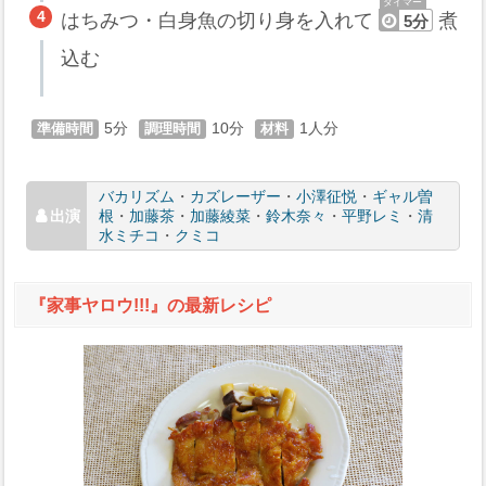
はちみつ・白身魚の切り身を入れて
煮
5分
込む
5
10
1
バカリズム
・
カズレーザー
・
小澤征悦
・
ギャル曽
根
・
加藤茶
・
加藤綾菜
・
鈴木奈々
・
平野レミ
・
清
水ミチコ
・
クミコ
『家事ヤロウ!!!』の最新レシピ