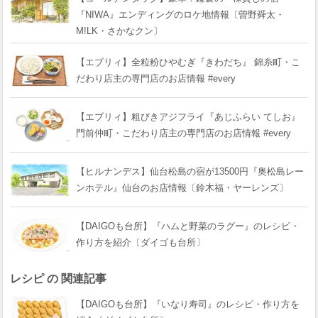
『NIWA』エンディングのロケ地情報〔曽野舜太・
M!LK・さかなクン〕
【エブリィ】全粒粉ひやむぎ『きわだち』 錦糸町・こ
だわり店主の専門店のお店情報 #every
【エブリィ】粗びきアジフライ『あじふらい てしお』
門前仲町・こだわり店主の専門店のお店情報 #every
【ヒルナンデス】仙台松島の宿が13500円『奥松島レー
ンホテル』仙台のお店情報〔鈴木福・ヤーレンズ〕
【DAIGOも台所】『ハムと野菜のラグー』のレシピ・
作り方を紹介〔ダイゴも台所〕
レシピ の 関連記事
【DAIGOも台所】『いなり寿司』のレシピ・作り方を