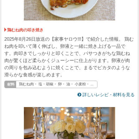
鶏むね肉の叩き焼き
2025年8月26日放送の【家事ヤロウ!!!】で紹介した情報。 鶏む
ね肉を叩いて薄く伸ばし、卵液と一緒に焼き上げる一品で
す。肉叩きでしっかりと叩くことで、パサつきがちな鶏むね
肉が驚くほど柔らかくジューシーに仕上がります。卵液が肉
の周りを包み込むように焼くことで、まるでピカタのような
滑らかな食感が楽しめます。
鶏むね肉・ 塩・胡椒・ 卵・ 油・ 小麦粉・ ...
詳しいレシピ・材料を見る