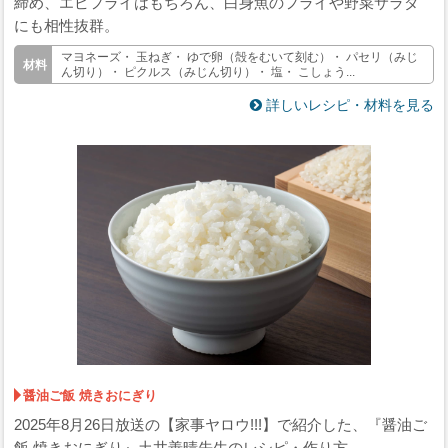
締め、エビフライはもちろん、白身魚のフライや野菜サラダ
にも相性抜群。
マヨネーズ・ 玉ねぎ・ ゆで卵（殻をむいて刻む）・ パセリ（みじ
ん切り）・ ピクルス（みじん切り）・ 塩・ こしょう...
詳しいレシピ・材料を見る
醤油ご飯 焼きおにぎり
2025年8月26日放送の【家事ヤロウ!!!】で紹介した、『醤油ご
飯 焼きおにぎり』土井善晴先生のレシピ・作り方。