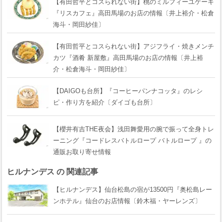
【有田哲平とコスられない街】桃のミルフィーユケーキ
『リスカフェ』高田馬場のお店の情報〔井上裕介・松倉
海斗・岡田紗佳〕
【有田哲平とコスられない街】アジフライ・焼きメンチ
カツ『酒肴 新屋敷』高田馬場のお店の情報〔井上裕
介・松倉海斗・岡田紗佳〕
【DAIGOも台所】『コーヒーパンナコッタ』のレシ
ピ・作り方を紹介〔ダイゴも台所〕
【櫻井有吉THE夜会】浅田舞愛用の腕で振って全身トレ
ーニング『コードレスバトルロープ バトルロープ 』の
通販お取り寄せ情報
ヒルナンデス の 関連記事
【ヒルナンデス】仙台松島の宿が13500円『奥松島レー
ンホテル』仙台のお店情報〔鈴木福・ヤーレンズ〕