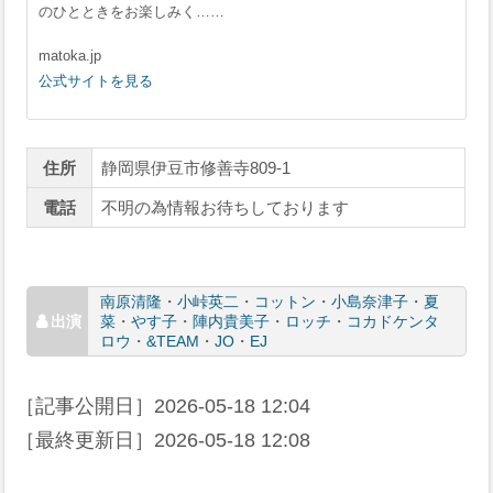
のひとときをお楽しみく……
matoka.jp
公式サイトを見る
住所
静岡県伊豆市修善寺809-1
電話
不明の為情報お待ちしております
南原清隆
・
小峠英二
・
コットン
・
小島奈津子
・
夏
菜
・
やす子
・
陣内貴美子
・
ロッチ
・
コカドケンタ
ロウ
・
&TEAM
・
JO
・
EJ
［記事公開日］
2026-05-18 12:04
［最終更新日］
2026-05-18 12:08