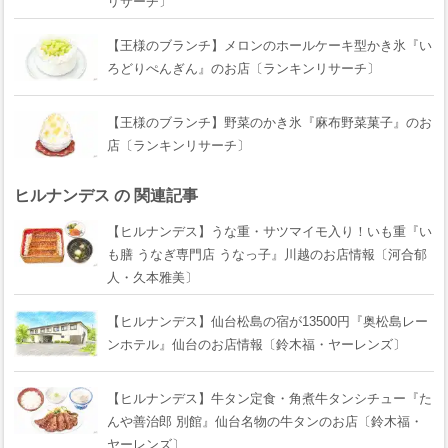
リサーチ〕
【王様のブランチ】メロンのホールケーキ型かき氷『い
ろどりぺんぎん』のお店〔ランキンリサーチ〕
【王様のブランチ】野菜のかき氷『麻布野菜菓子』のお
店〔ランキンリサーチ〕
ヒルナンデス の 関連記事
【ヒルナンデス】うな重・サツマイモ入り！いも重『い
も膳 うなぎ専門店 うなっ子』川越のお店情報〔河合郁
人・久本雅美〕
【ヒルナンデス】仙台松島の宿が13500円『奥松島レー
ンホテル』仙台のお店情報〔鈴木福・ヤーレンズ〕
【ヒルナンデス】牛タン定食・角煮牛タンシチュー『た
んや善治郎 別館』仙台名物の牛タンのお店〔鈴木福・
ヤーレンズ〕