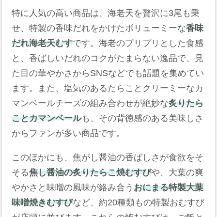
特に人気の高い商品は、海老天を贅沢に3尾も乗
せ、特製の香味だれをかけたボリューミーな
香味
だれ海老天むす
です。海老のプリプリとした食感
と、香ばしいだれのコクがたまらない逸品で、見
た目の華やかさからSNSなどでも話題を集めてい
ます。また、塩気のあるたらことクリーミーなカ
マンベールチーズの組み合わせが絶妙な
炙りたら
ことカマンベール
も、その背徳感のある美味しさ
からファンが多い商品です。
このほかにも、焦がし醤油の香ばしさが食欲をそ
そる
焦し醤油の炙りたらこ焼むすび
や、大葉の爽
やかさと味噌の風味が絡み合う
おにまる特製大葉
味噌焼きむすび
など、約20種類もの特製おむすび