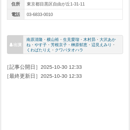
住所
東京都目黒区自由が丘1-31-11
電話
03-6833-0010
南原清隆
・
横山裕
・
生見愛瑠
・
木村昴
・
大沢あか
ね
・
やす子
・
芳根京子
・
榊原郁恵
・
辺見えみり
・
くわばたりえ
・
クワバタオハラ
［記事公開日］
2025-10-30 12:33
［最終更新日］
2025-10-30 12:33