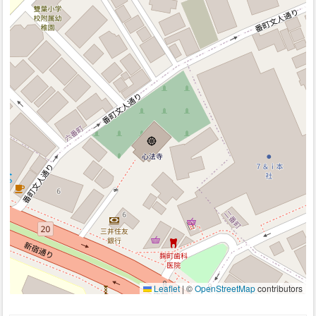
Leaflet
|
©
OpenStreetMap
contributors