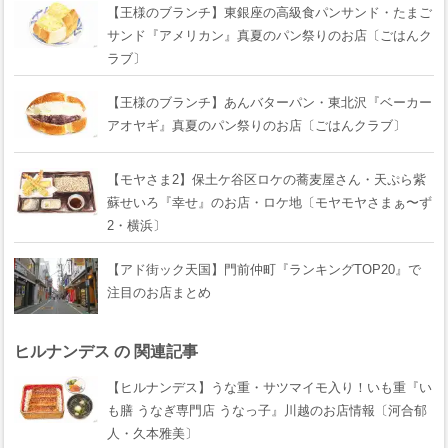
【王様のブランチ】東銀座の高級食パンサンド・たまご
サンド『アメリカン』真夏のパン祭りのお店〔ごはんク
ラブ〕
【王様のブランチ】あんバターパン・東北沢『ベーカー
アオヤギ』真夏のパン祭りのお店〔ごはんクラブ〕
【モヤさま2】保土ケ谷区ロケの蕎麦屋さん・天ぷら紫
蘇せいろ『幸せ』のお店・ロケ地〔モヤモヤさまぁ〜ず
2・横浜〕
【アド街ック天国】門前仲町『ランキングTOP20』で
注目のお店まとめ
ヒルナンデス の 関連記事
【ヒルナンデス】うな重・サツマイモ入り！いも重『い
も膳 うなぎ専門店 うなっ子』川越のお店情報〔河合郁
人・久本雅美〕