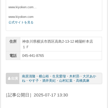
www.kiyoken.com…
www.kiyoken.com
公式サイトを見る
住所
神奈川県横浜市西区高島2-13-12 崎陽軒本店
１Ｆ
電話
045-441-8765
南原清隆
・
横山裕
・
生見愛瑠
・
木村昴
・
大沢あか
ね
・
やす子
・
酒井美紀
・
山村紅葉
・
高橋真麻
［記事公開日］
2025-07-17 13:30