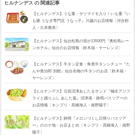
ヒルナンデス の 関連記事
【ヒルナンデス】うな重・サツマイモ入り！いも重『い
も膳 うなぎ専門店 うなっ子』川越のお店情報〔河合郁
人・久本雅美〕
【ヒルナンデス】仙台松島の宿が13500円『奥松島レー
ンホテル』仙台のお店情報〔鈴木福・ヤーレンズ〕
【ヒルナンデス】牛タン定食・角煮牛タンシチュー『た
んや善治郎 別館』仙台名物の牛タンのお店〔鈴木福・
ヤーレンズ〕
【ヒルナンデス】元祖沼津あじたるサンド『極生アジフ
ライと踊りぶし あした葉』沼津港・静岡バスツアーの
お店情報〔キンプリ・髙橋海人・南野陽子〕
【ヒルナンデス】静岡『メロンづくし日帰りバスツア
ー』のロケ地・お店まとめ〔キンプリ・髙橋海人・南野
陽子〕