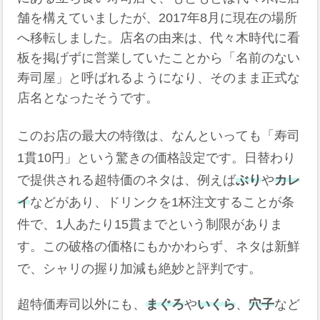
舗を構えていましたが、2017年8月に現在の場所
へ移転しました。店名の由来は、代々木時代に看
板を掲げずに営業していたことから「名前のない
寿司屋」と呼ばれるようになり、そのまま正式な
店名となったそうです。
このお店の最大の特徴は、なんといっても「寿司
1貫10円」という驚きの価格設定です。日替わり
で提供される超特価のネタは、例えば
ぶり
や
カレ
イ
などがあり、ドリンクを1杯注文することが条
件で、1人あたり15貫までという制限がありま
す。この破格の価格にもかかわらず、ネタは新鮮
で、シャリの握り加減も絶妙と評判です。
超特価寿司以外にも、
まぐろ
や
いくら
、
穴子
など