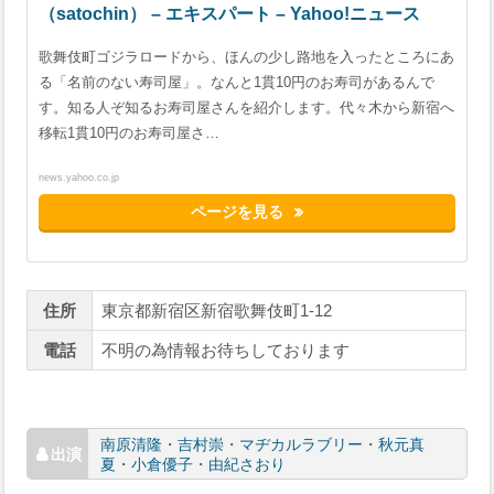
（satochin） – エキスパート – Yahoo!ニュース
歌舞伎町ゴジラロードから、ほんの少し路地を入ったところにあ
る「名前のない寿司屋」。なんと1貫10円のお寿司があるんで
す。知る人ぞ知るお寿司屋さんを紹介します。代々木から新宿へ
移転1貫10円のお寿司屋さ…
news.yahoo.co.jp
ページを見る
住所
東京都新宿区新宿歌舞伎町1-12
電話
不明の為情報お待ちしております
南原清隆
・
吉村崇
・
マヂカルラブリー
・
秋元真
夏
・
小倉優子
・
由紀さおり