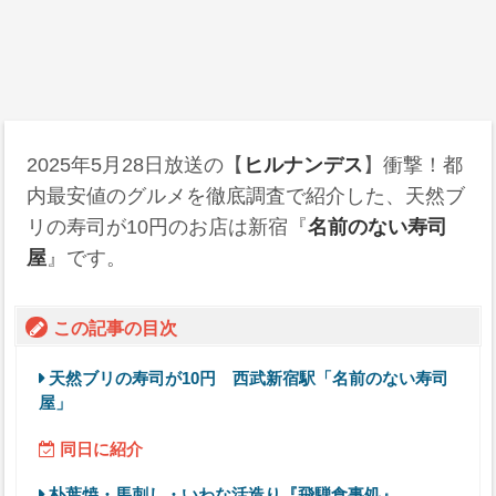
2025年5月28日
放送の【
ヒルナンデス
】衝撃！都
内最安値のグルメを徹底調査で紹介した、天然ブ
リの寿司が10円のお店は新宿『
名前のない寿司
屋
』です。
この記事の目次
天然ブリの寿司が10円 西武新宿駅「名前のない寿司
屋」
同日に紹介
朴葉焼・馬刺し・いわな活造り『飛騨食事処』