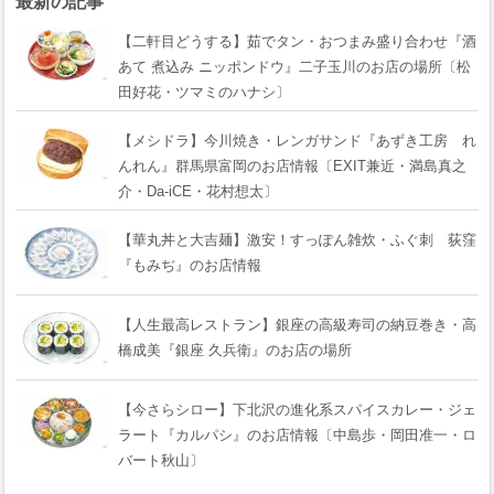
最新の記事
【二軒目どうする】茹でタン・おつまみ盛り合わせ『酒
あて 煮込み ニッポンドウ』二子玉川のお店の場所〔松
田好花・ツマミのハナシ〕
【メシドラ】今川焼き・レンガサンド『あずき工房 れ
んれん』群馬県富岡のお店情報〔EXIT兼近・満島真之
介・Da-iCE・花村想太〕
【華丸丼と大吉麺】激安！すっぽん雑炊・ふぐ刺 荻窪
『もみぢ』のお店情報
【人生最高レストラン】銀座の高級寿司の納豆巻き・高
橋成美『銀座 久兵衛』のお店の場所
【今さらシロー】下北沢の進化系スパイスカレー・ジェ
ラート『カルパシ』のお店情報〔中島歩・岡田准一・ロ
バート秋山〕