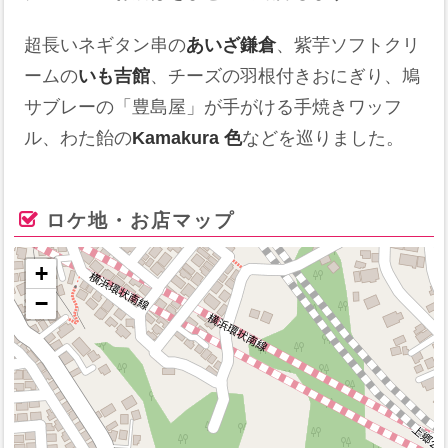
超長いネギタン串の
あいざ鎌倉
、紫芋ソフトクリ
ームの
いも吉館
、チーズの羽根付きおにぎり、鳩
サブレーの「豊島屋」が手がける手焼きワッフ
ル、わた飴の
Kamakura 色
などを巡りました。
ロケ地・お店マップ
+
−