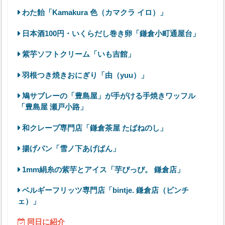
わた飴「Kamakura 色（カマクラ イロ）」
日本酒100円・いくらだし巻き卵「鎌倉小町通屋台」
紫芋ソフトクリーム「いも吉館」
羽根つき焼きおにぎり「由（yuu）」
鳩サブレーの「豊島屋」が手がける手焼きワッフル
「豊島屋 瀬戸小路」
和クレープ専門店「鎌倉茶屋 たばねのし」
揚げパン「雪ノ下あげぱん」
1mm絹糸の紫芋とアイス「芋ぴっぴ。 鎌倉店」
ベルギーフリッツ専門店「bintje. 鎌倉店（ビンチ
ェ）」
同日に紹介