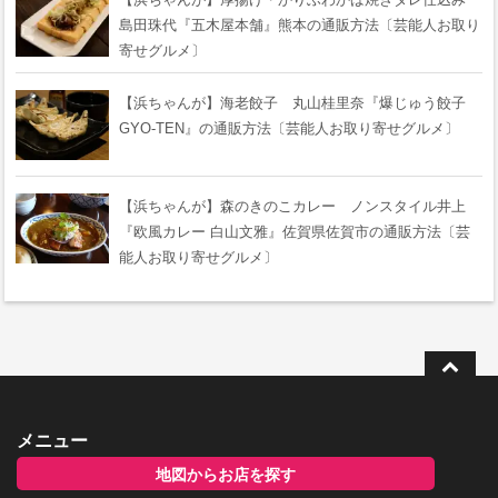
島田珠代『五木屋本舗』熊本の通販方法〔芸能人お取り
寄せグルメ〕
【浜ちゃんが】海老餃子 丸山桂里奈『爆じゅう餃子
GYO-TEN』の通販方法〔芸能人お取り寄せグルメ〕
【浜ちゃんが】森のきのこカレー ノンスタイル井上
『欧風カレー 白山文雅』佐賀県佐賀市の通販方法〔芸
能人お取り寄せグルメ〕
メニュー
地図からお店を探す