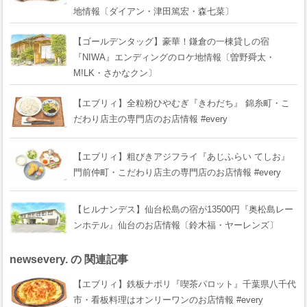
地情報〔ダイアン・津田篤宏・森七菜〕
【ゴールデンタッグ】豪華！鎌倉の一棟貸しの宿
『NIWA』エンディングのロケ地情報〔曽野舜太・
M!LK・さかなクン〕
【エブリィ】全粒粉ひやむぎ『きわだち』 錦糸町・こ
だわり店主の専門店のお店情報 #every
【エブリィ】粗びきアジフライ『あじふらい てしお』
門前仲町・こだわり店主の専門店のお店情報 #every
【ヒルナンデス】仙台松島の宿が13500円『奥松島レー
ンホテル』仙台のお店情報〔鈴木福・ヤーレンズ〕
newsevery. の 関連記事
【エブリィ】鉄板ナポリ『喫茶パロット』千葉県八千代
市・看板料理はオンリーワンのお店情報 #every