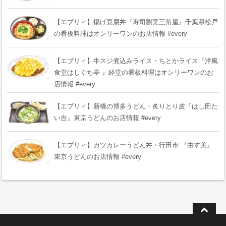
【エブリィ】揚げ豆腐丼『寿司割烹三角屋』千葉県松戸
の看板料理はオンリーワンのお店情報 #every
【エブリィ】牛スジ煮込みライス・ちとかライス『洋風
食堂はしぐち亭 』経堂の看板料理はオンリーワンのお
店情報 #every
【エブリィ】新橋の博多うどん・炙りとり皮『はし田た
い吉』東京うどんのお店情報 #every
【エブリィ】カツカレーうどん丼・行田市 『由す美』
東京うどんのお店情報 #every