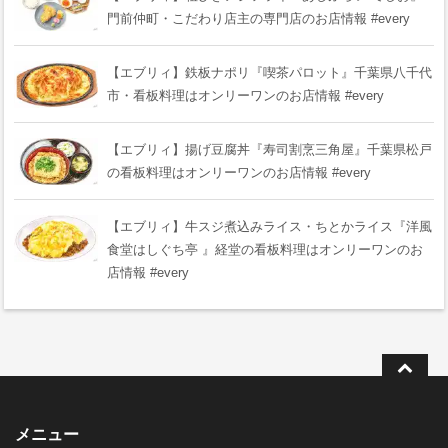
門前仲町・こだわり店主の専門店のお店情報 #every
【エブリィ】鉄板ナポリ『喫茶パロット』千葉県八千代
市・看板料理はオンリーワンのお店情報 #every
【エブリィ】揚げ豆腐丼『寿司割烹三角屋』千葉県松戸
の看板料理はオンリーワンのお店情報 #every
【エブリィ】牛スジ煮込みライス・ちとかライス『洋風
食堂はしぐち亭 』経堂の看板料理はオンリーワンのお
店情報 #every
メニュー