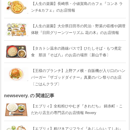
【人生の楽園】長崎県・小値賀島のカフェ『コンネ ラ
ンチ&カフェ』のお店情報
【人生の楽園】大分県日田市の民泊・野菜の収穫や調理
体験『日田グリーンツーリズム 花の木』のお店情報
【タカトシ温水の路線バスで】ひたしそば・もつ煮定
食 那須『そば八』のお店の場所〔新山千春〕
【王様のブランチ】上野アメ横・自販機が入り口のハン
バーガー『ザゴッドダイナー』真夏のパン祭りのお店
〔ごはんクラブ〕
newsevery. の 関連記事
【エブリィ】全粒粉ひやむぎ『きわだち』 錦糸町・こ
だわり店主の専門店のお店情報 #every
【エブリィ】粗びきアジフライ『あじふらい てしお』