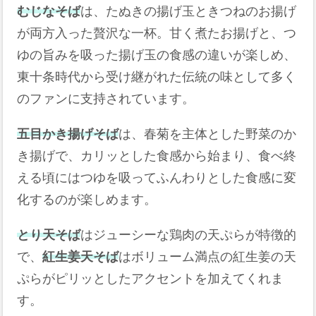
むじなそば
は、たぬきの揚げ玉ときつねのお揚げ
が両方入った贅沢な一杯。甘く煮たお揚げと、つ
ゆの旨みを吸った揚げ玉の食感の違いが楽しめ、
東十条時代から受け継がれた伝統の味として多く
のファンに支持されています。
五目かき揚げそば
は、春菊を主体とした野菜のか
き揚げで、カリッとした食感から始まり、食べ終
える頃にはつゆを吸ってふんわりとした食感に変
化するのが楽しめます。
とり天そば
はジューシーな鶏肉の天ぷらが特徴的
で、
紅生姜天そば
はボリューム満点の紅生姜の天
ぷらがピリッとしたアクセントを加えてくれま
す。