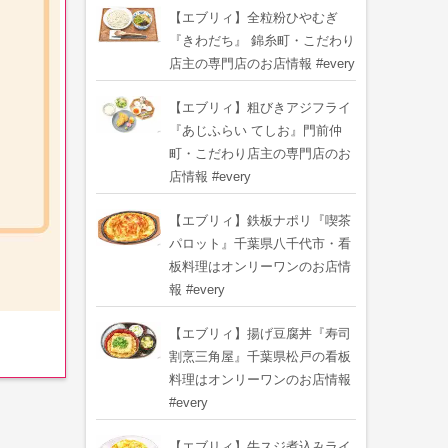
【エブリィ】全粒粉ひやむぎ
『きわだち』 錦糸町・こだわり
店主の専門店のお店情報 #every
【エブリィ】粗びきアジフライ
『あじふらい てしお』門前仲
町・こだわり店主の専門店のお
店情報 #every
【エブリィ】鉄板ナポリ『喫茶
パロット』千葉県八千代市・看
板料理はオンリーワンのお店情
報 #every
【エブリィ】揚げ豆腐丼『寿司
割烹三角屋』千葉県松戸の看板
料理はオンリーワンのお店情報
#every
【エブリィ】牛スジ煮込みライ