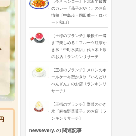
【今さらシロー】下北沢で最古
のカレー『茄子おやじ』のお店
情報〔中島歩・岡田准一・ロバ
ート秋山〕
【王様のブランチ】最後の一滴
まで楽しめる！フルーツ紅茶か
き氷『中町氷菓店』代々木上原
のお店〔ランキンリサーチ〕
【王様のブランチ】メロンのホ
ールケーキ型かき氷『いろどり
ぺんぎん』のお店〔ランキンリ
サーチ〕
【王様のブランチ】野菜のかき
氷『麻布野菜菓子』のお店〔ラ
ンキンリサーチ〕
newsevery. の 関連記事