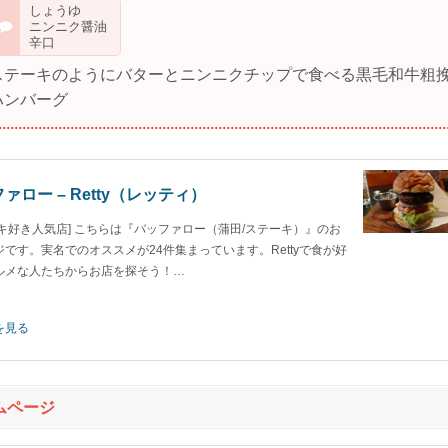
しょうゆ
ニンニク醤油
辛口
ステーキのようにバターとニンニクチップで食べる黒毛和牛粗
ハンバーグ
ァロー – Retty（レッティ）
ーキ好き人気店] こちらは『バッファロー（蒲田/ステーキ）』のお
ジです。実名でのオススメが24件集まっています。Rettyで食が好
ルメな人たちからお店を探そう！…
を見る
ムページ