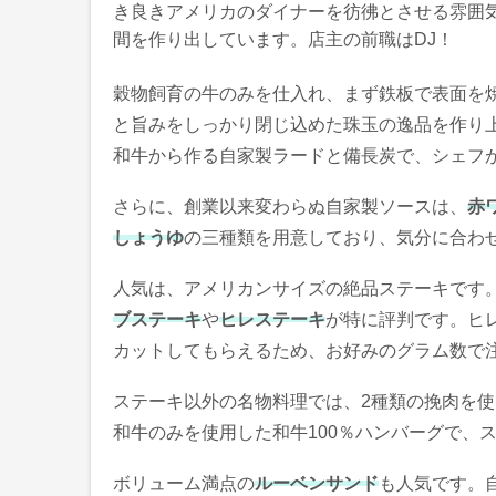
き良きアメリカのダイナーを彷彿とさせる雰囲
間を作り出しています。店主の前職はDJ！
穀物飼育の牛のみを仕入れ、まず鉄板で表面を
と旨みをしっかり閉じ込めた珠玉の逸品を作り
和牛から作る自家製ラードと備長炭で、シェフ
さらに、創業以来変わらぬ自家製ソースは、
赤
しょうゆ
の三種類を用意しており、気分に合わ
人気は、アメリカンサイズの絶品ステーキです。サ
ブステーキ
や
ヒレステーキ
が特に評判です。ヒレ
カットしてもらえるため、お好みのグラム数で
ステーキ以外の名物料理では、2種類の挽肉を
和牛のみを使用した和牛100％ハンバーグで、
ボリューム満点の
ルーベンサンド
も人気です。