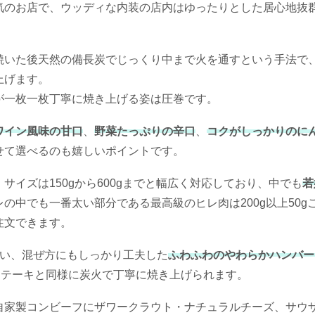
気のお店で、ウッディな内装の店内はゆったりとした居心地抜
焼いた後天然の備長炭でじっくり中まで火を通すという手法で
上げます。
が一枚一枚丁寧に焼き上げる姿は圧巻です。
ワイン風味の甘口
、
野菜たっぷりの辛口
、
コクがしっかりのに
せて選べるのも嬉しいポイントです。
イズは150gから600gまでと幅広く対応しており、中でも
若
の中でも一番太い部分である最高級のヒレ肉は200g以上50g
注文できます。
使い、混ぜ方にもしっかり工夫した
ふわふわのやわらかハンバー
ステーキと同様に炭火で丁寧に焼き上げられます。
自家製コンビーフにザワークラウト・ナチュラルチーズ、サウ