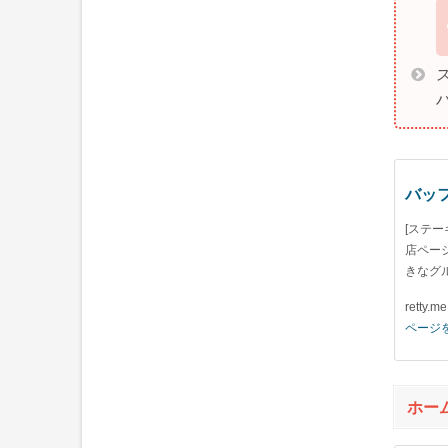
バッフ
[ステ
店ペー
きなグ
retty.me
ページ
ホー