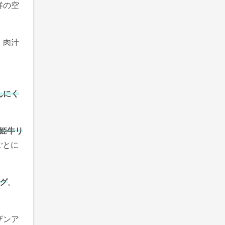
群の空
、肉汁
んにく
姫牛リ
ごとに
グ
。
ザンア