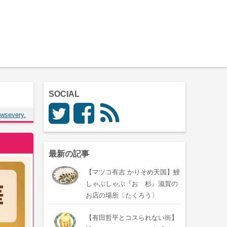
SOCIAL
wsevery.
最新の記事
【マツコ有吉 かりそめ天国】鰻
しゃぶしゃぶ『おゝ杉』滋賀の
お店の場所〔たくろう〕
【有田哲平とコスられない街】