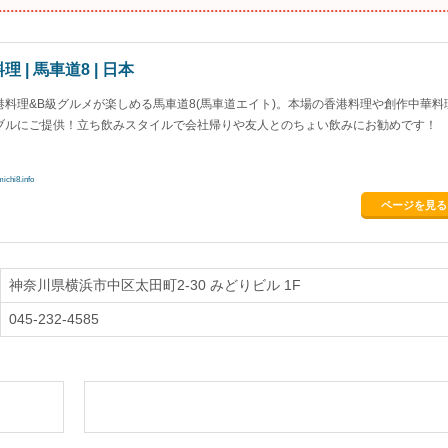
理 | 馬車道8 | 日本
港料理&B級グルメが楽しめる馬車道8(馬車道エイト)。本場の香港料理や創作中華料
ブルにご提供！立ち飲みスタイルで会社帰りや友人とのちょい飲みにお勧めです！
chi8.info
ページを見る
神奈川県横浜市中区太田町2-30 みどりビル 1F
045-232-4585