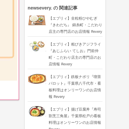
newsevery. の 関連記事
【エブリィ】全粒粉ひやむぎ
『きわだち』 錦糸町・こだわり
店主の専門店のお店情報 #every
【エブリィ】粗びきアジフライ
『あじふらい てしお』門前仲
町・こだわり店主の専門店のお
店情報 #every
【エブリィ】鉄板ナポリ『喫茶
パロット』千葉県八千代市・看
板料理はオンリーワンのお店情
報 #every
【エブリィ】揚げ豆腐丼『寿司
割烹三角屋』千葉県松戸の看板
料理はオンリーワンのお店情報