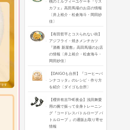
桃のミルフィーユケーキ『リス
カフェ』高田馬場のお店の情報
〔井上裕介・松倉海斗・岡田紗
佳〕
【有田哲平とコスられない街】
アジフライ・焼きメンチカツ
『酒肴 新屋敷』高田馬場のお店
の情報〔井上裕介・松倉海斗・
岡田紗佳〕
【DAIGOも台所】『コーヒーパ
ンナコッタ』のレシピ・作り方
を紹介〔ダイゴも台所〕
【櫻井有吉THE夜会】浅田舞愛
用の腕で振って全身トレーニン
グ『コードレスバトルロープ バ
トルロープ 』の通販お取り寄せ
情報