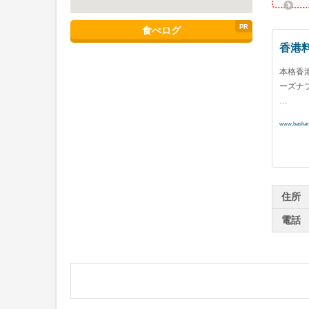
食べログ
香港料
本格香
ーズナ
…
www.bashami
住所
電話