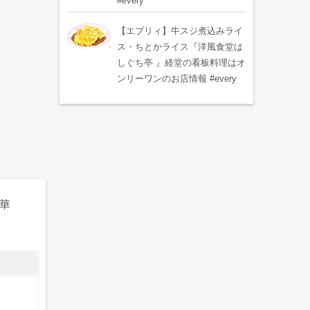
#every
【エブリィ】牛スジ煮込みライ
ス・ちとかライス『洋風食堂は
しぐち亭 』経堂の看板料理はオ
ンリーワンのお店情報 #every
中華