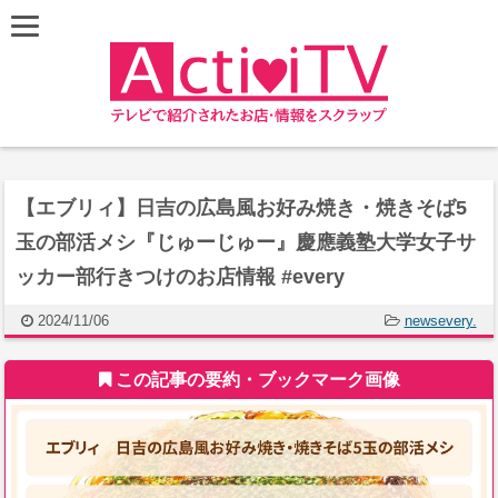
【エブリィ】日吉の広島風お好み焼き・焼きそば5
玉の部活メシ『じゅーじゅー』慶應義塾大学女子サ
ッカー部行きつけのお店情報 #every
2024/11/06
newsevery.
この記事の要約・ブックマーク画像