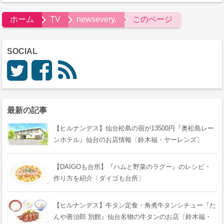
ホーム
TV
newsevery.
このページ
SOCIAL
最新の記事
【ヒルナンデス】仙台松島の宿が13500円『奥松島レー
ンホテル』仙台のお店情報〔鈴木福・ヤーレンズ〕
【DAIGOも台所】『ハムと野菜のラグー』のレシピ・
作り方を紹介〔ダイゴも台所〕
【ヒルナンデス】牛タン定食・角煮牛タンシチュー『た
んや善治郎 別館』仙台名物の牛タンのお店〔鈴木福・