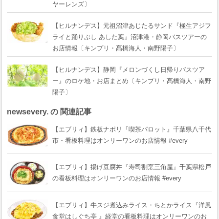
ヤーレンズ〕
【ヒルナンデス】元祖沼津あじたるサンド『極生アジフ
ライと踊りぶし あした葉』沼津港・静岡バスツアーの
お店情報〔キンプリ・髙橋海人・南野陽子〕
【ヒルナンデス】静岡『メロンづくし日帰りバスツア
ー』のロケ地・お店まとめ〔キンプリ・髙橋海人・南野
陽子〕
newsevery. の 関連記事
【エブリィ】鉄板ナポリ『喫茶パロット』千葉県八千代
市・看板料理はオンリーワンのお店情報 #every
【エブリィ】揚げ豆腐丼『寿司割烹三角屋』千葉県松戸
の看板料理はオンリーワンのお店情報 #every
【エブリィ】牛スジ煮込みライス・ちとかライス『洋風
食堂はしぐち亭 』経堂の看板料理はオンリーワンのお