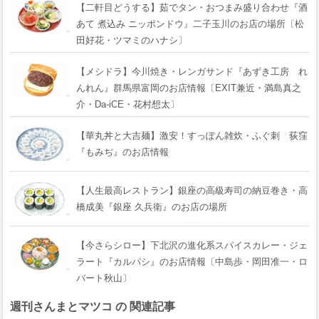
【二軒目どうする】茹でタン・おつまみ盛り合わせ『酒
あて 煮込み ニッポンドウ』二子玉川のお店の場所〔松
田好花・ツマミのハナシ〕
【メシドラ】今川焼き・レンガサンド『あずき工房 れ
んれん』群馬県富岡のお店情報〔EXIT兼近・満島真之
介・Da-iCE・花村想太〕
【華丸丼と大吉麺】激安！すっぽん雑炊・ふぐ刺 荻窪
『もみぢ』のお店情報
【人生最高レストラン】銀座の高級寿司の納豆巻き・高
橋成美『銀座 久兵衛』のお店の場所
【今さらシロー】下北沢の進化系スパイスカレー・ジェ
ラート『カルパシ』のお店情報〔中島歩・岡田准一・ロ
バート秋山〕
週刊さんまとマツコ の 関連記事