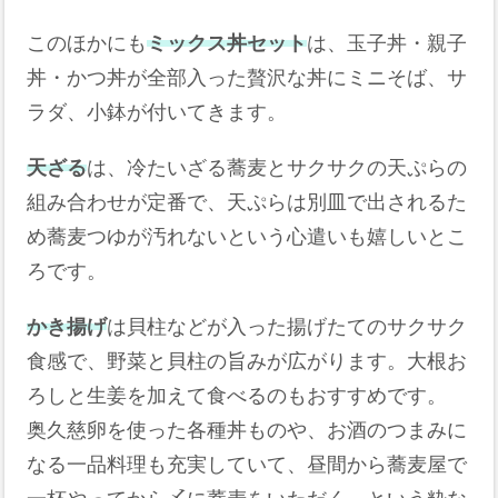
このほかにも
ミックス丼セット
は、玉子丼・親子
丼・かつ丼が全部入った贅沢な丼にミニそば、サ
ラダ、小鉢が付いてきます。
天ざる
は、冷たいざる蕎麦とサクサクの天ぷらの
組み合わせが定番で、天ぷらは別皿で出されるた
め蕎麦つゆが汚れないという心遣いも嬉しいとこ
ろです。
かき揚げ
は貝柱などが入った揚げたてのサクサク
食感で、野菜と貝柱の旨みが広がります。大根お
ろしと生姜を加えて食べるのもおすすめです。
奥久慈卵を使った各種丼ものや、お酒のつまみに
なる一品料理も充実していて、昼間から蕎麦屋で