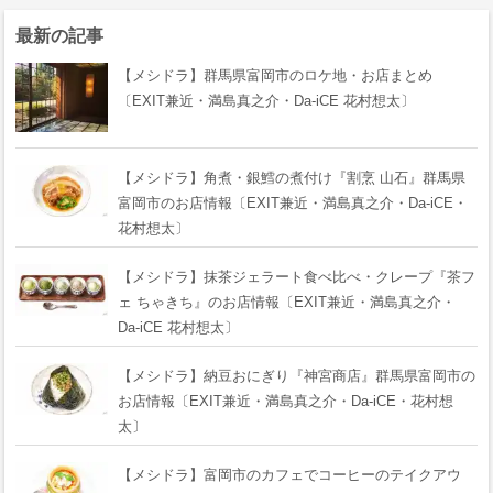
最新の記事
【メシドラ】群馬県富岡市のロケ地・お店まとめ
〔EXIT兼近・満島真之介・Da-iCE 花村想太〕
【メシドラ】角煮・銀鱈の煮付け『割烹 山石』群馬県
富岡市のお店情報〔EXIT兼近・満島真之介・Da-iCE・
花村想太〕
【メシドラ】抹茶ジェラート食べ比べ・クレープ『茶フ
ェ ちゃきち』のお店情報〔EXIT兼近・満島真之介・
Da-iCE 花村想太〕
【メシドラ】納豆おにぎり『神宮商店』群馬県富岡市の
お店情報〔EXIT兼近・満島真之介・Da-iCE・花村想
太〕
【メシドラ】富岡市のカフェでコーヒーのテイクアウ