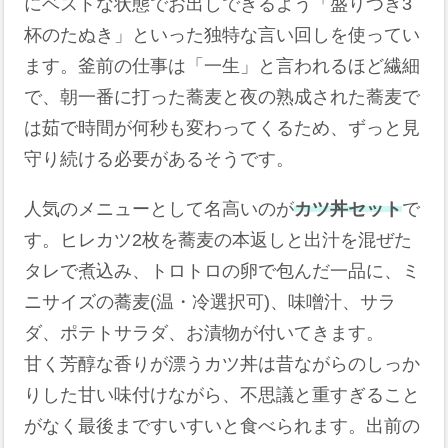
にベストな状態でお出しできるよう「盛りつき3
杯のたぬき」といった独特な言い回しを使ってい
ます。釜前の仕事は「一生」と言われるほど繊細
で、朝一番に打った蕎麦と夜の熟成された蕎麦で
は茹で時間が何秒も変わってくるため、ずっと見
守り続ける必要があるそうです。
人気のメニューとして名高いのが
カツ丼セット
で
す。ヒレカツ2枚を蕎麦の本返しと出汁を混ぜた
タレで煮込み、トロトロの卵で包んだ一品に、ミ
ニサイズの蕎麦(温・冷選択可)、味噌汁、サラ
ダ、ポテトサラダ、お漬物が付いてきます。
甘く芳醇な香りが漂うカツ丼は昔ながらのしっか
りした甘い味付けながら、不思議と重すぎること
がなく最後まですいすいと食べられます。出前の