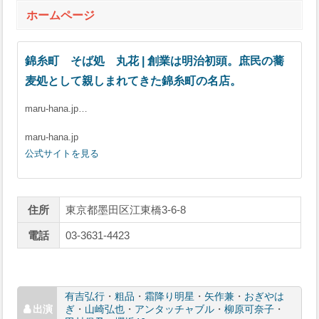
ホームページ
錦糸町 そば処 丸花 | 創業は明治初頭。庶民の蕎
麦処として親しまれてきた錦糸町の名店。
maru-hana.jp…
maru-hana.jp
公式サイトを見る
住所
東京都墨田区江東橋3-6-8
電話
03-3631-4423
有吉弘行
・
粗品
・
霜降り明星
・
矢作兼
・
おぎやは
ぎ
・
山崎弘也
・
アンタッチャブル
・
柳原可奈子
・