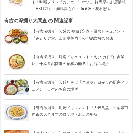
ト・味噌プリン『カフェ ドローム』群馬県のお店情報
〔EXIT兼近・満島真之介・Da-iCE・花村想太〕
有吉の深掘り大調査 の 関連記事
【有吉深掘り】大盛の唐揚げ定食・厨房ドキュメント
『みどり食堂』山形県鶴岡市の73歳女将のお店
【有吉深掘り】厨房ドキュメント・えびそば『住吉飯
店』千葉県鋸南町の昭和の師弟！お店の場所
【有吉深掘り】天盛りそば『こま草』日光市の厨房ドキ
ュメントロケのお店の場所
【有吉深掘り】厨房ドキュメント『大来食堂』千葉県市
原市の大衆食堂のロケ地・お店の場所