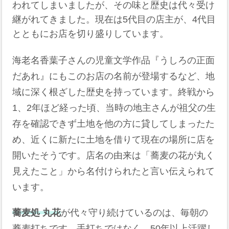
われてしまいましたが、その味と歴史は代々受け
継がれてきました。現在は5代目の店主が、4代目
とともにお店を切り盛りしています。
海老名香葉子さんの児童文学作品『うしろの正面
だあれ』にもこのお店の名前が登場するなど、地
域に深く根ざした歴史を持っています。終戦から
1、2年ほど経った頃、当時の地主さんが祖父の生
存を確認できず土地を他の方に貸してしまったた
め、近くに新たに土地を借りて現在の場所に店を
開いたそうです。店名の由来は「蕎麦の花が丸く
見えたこと」から名付けられたと言い伝えられて
います。
蕎麦処 丸花
が代々守り続けているのは、毎朝の
蕎麦打ちです。手打ちではなく、50年以上活躍し