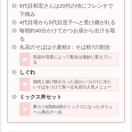
5代目和宏さんは20代の頃にフレンチで
下積み
4代目母から5代目息子へと受け継がれる
毎朝約40分かけてかつお昼から出汁を取
る
丸花のそばは小麦粉3：そば粉7の割合
気温や湿度によって配合は微妙に変えてい
る
しぐれ
鶏肉と揚げ餅が入った温かいつけ汁に冷た
いそばをつけて食べる丸花の人気メニュー
ミックス丼セット
豚カツ&鶏肉&卵がミックスになったボリュ
ーム満点の一品