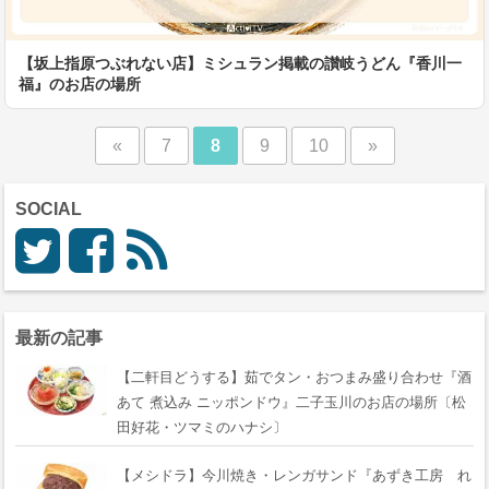
【坂上指原つぶれない店】ミシュラン掲載の讃岐うどん『香川一
福』のお店の場所
«
7
8
9
10
»
SOCIAL
最新の記事
【二軒目どうする】茹でタン・おつまみ盛り合わせ『酒
あて 煮込み ニッポンドウ』二子玉川のお店の場所〔松
田好花・ツマミのハナシ〕
【メシドラ】今川焼き・レンガサンド『あずき工房 れ