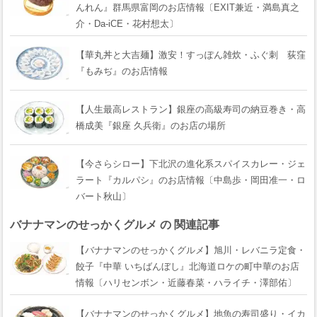
んれん』群馬県富岡のお店情報〔EXIT兼近・満島真之
介・Da-iCE・花村想太〕
【華丸丼と大吉麺】激安！すっぽん雑炊・ふぐ刺 荻窪
『もみぢ』のお店情報
【人生最高レストラン】銀座の高級寿司の納豆巻き・高
橋成美『銀座 久兵衛』のお店の場所
【今さらシロー】下北沢の進化系スパイスカレー・ジェ
ラート『カルパシ』のお店情報〔中島歩・岡田准一・ロ
バート秋山〕
バナナマンのせっかくグルメ の 関連記事
【バナナマンのせっかくグルメ】旭川・レバニラ定食・
餃子『中華 いちばんぼし』北海道ロケの町中華のお店
情報〔ハリセンボン・近藤春菜・ハライチ・澤部佑〕
【バナナマンのせっかくグルメ】地魚の寿司盛り・イカ