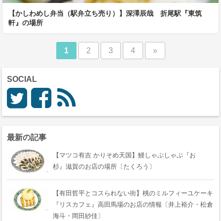
【かしわめし弁当（駅弁立ち売り）】深澤辰哉 折尾駅『東筑
軒』の場所
1
2
3
4
»
SOCIAL
最新の記事
【マツコ有吉 かりそめ天国】鰻しゃぶしゃぶ『おゝ
杉』滋賀のお店の場所〔たくろう〕
【有田哲平とコスられない街】桃のミルフィーユケーキ
『リスカフェ』高田馬場のお店の情報〔井上裕介・松倉
海斗・岡田紗佳〕