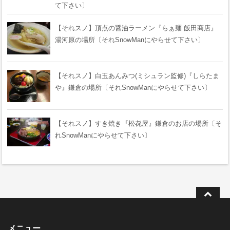
て下さい〕
【それスノ】頂点の醤油ラーメン『らぁ麺 飯田商店』
湯河原の場所〔それSnowManにやらせて下さい〕
【それスノ】白玉あんみつ(ミシュラン監修)『しらたま
や』鎌倉の場所〔それSnowManにやらせて下さい〕
【それスノ】すき焼き『松㐂屋』鎌倉のお店の場所〔そ
れSnowManにやらせて下さい〕
メニュー