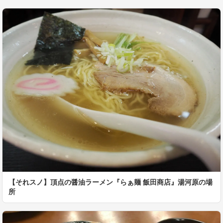
【それスノ】頂点の醤油ラーメン『らぁ麺 飯田商店』湯河原の場
所