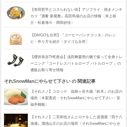
【有田哲平とコスられない街】アジフライ・焼きメンチ
カツ『酒肴 新屋敷』高田馬場のお店の情報〔井上裕
介・松倉海斗・岡田紗佳〕
【DAIGOも台所】『コーヒーパンナコッタ』のレシ
ピ・作り方を紹介〔ダイゴも台所〕
【櫻井有吉THE夜会】浅田舞愛用の腕で振って全身トレ
ーニング『コードレスバトルロープ バトルロープ 』の
通販お取り寄せ情報
それSnowManにやらせて下さい の 関連記事
【それスノ】コロッケ 祖師ヶ谷大蔵『鈴木』のお店の
場所〔木梨憲武・それSnowManにやらせて下さい・笑
福亭鶴瓶〕
【それスノ】二宮和也さんとロケをした居酒屋『四十八
漁場』溜池山王のお店の場所〔それSnowManにやらせ