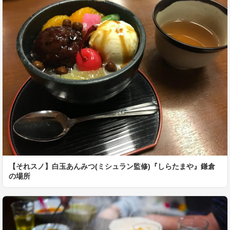
【それスノ】白玉あんみつ(ミシュラン監修)『しらたまや』鎌倉
の場所